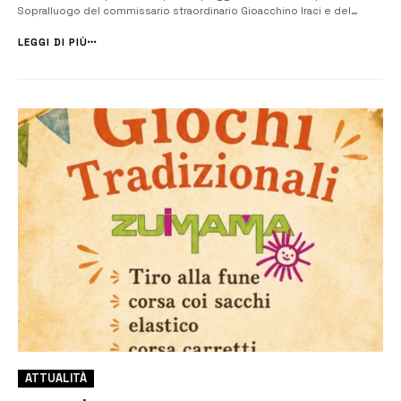
Sopralluogo del commissario straordinario Gioacchino Iraci e del
sindaco Giuseppe Gambuzza. Il servizio resterà operativo fino al 15
settembre Anche la provincia di Siracusa ha la sua prima spiaggia p...
LEGGI DI PIÙ
ATTUALITÀ