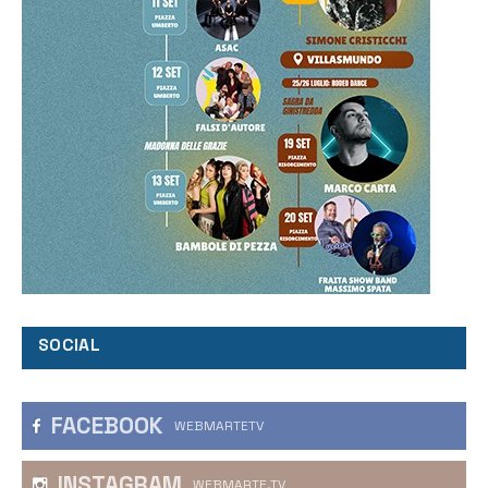
SOCIAL
FACEBOOK
WEBMARTETV
INSTAGRAM
WEBMARTE.TV