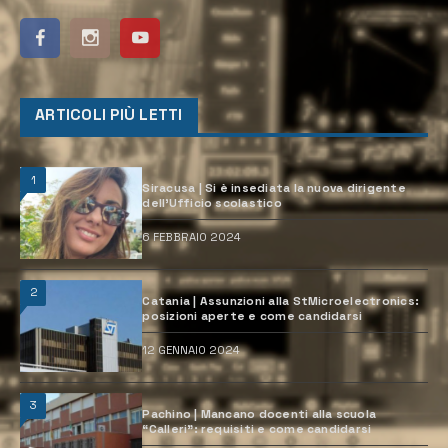
ARTICOLI PIÙ LETTI
1
Siracusa | Si è insediata la nuova dirigente
dell’Ufficio scolastico
6 FEBBRAIO 2024
2
Catania | Assunzioni alla StMicroelectronics:
posizioni aperte e come candidarsi
12 GENNAIO 2024
3
Pachino | Mancano docenti alla scuola
“Calleri”: requisiti e come candidarsi