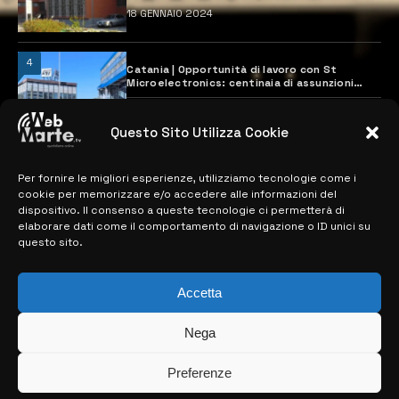
18 GENNAIO 2024
4
Catania | Opportunità di lavoro con St
Microelectronics: centinaia di assunzioni
previste
28 MARZO 2024
Questo Sito Utilizza Cookie
Per fornire le migliori esperienze, utilizziamo tecnologie come i
MAPPA DEL SITO
cookie per memorizzare e/o accedere alle informazioni del
dispositivo. Il consenso a queste tecnologie ci permetterà di
> NOTIZIE
elaborare dati come il comportamento di navigazione o ID unici su
questo sito.
> EDIZIONI LOCALI
> CONTATTI
Accetta
> INFO
Nega
Preferenze