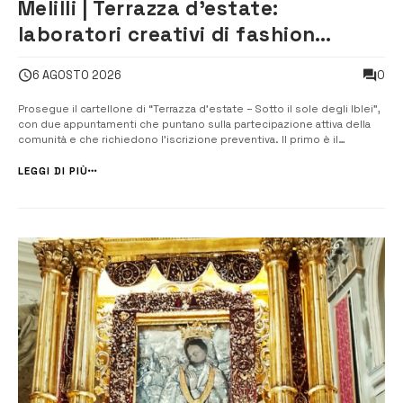
Melilli | Terrazza d’estate:
laboratori creativi di fashion
styling e giochi tradizionali di
0
6 AGOSTO 2026
Zuimama, ecco come iscriversi
Prosegue il cartellone di “Terrazza d’estate – Sotto il sole degli Iblei”,
con due appuntamenti che puntano sulla partecipazione attiva della
comunità e che richiedono l’iscrizione preventiva. Il primo è il
secondo workshop di fashion styling e upcycling, in programma dal
25 agosto al 3 settembre, al Museo dei fondi storici di Melilli, dalle 1...
LEGGI DI PIÙ