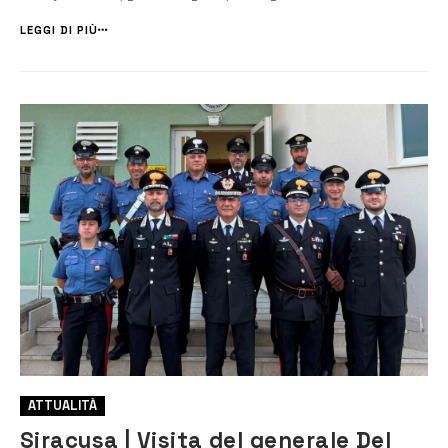
“Sotto le Stelle”, manifestazione che ha già registrato il tutto esaurito.
L’evento è organizzato dall...
LEGGI DI PIÙ
ATTUALITÀ
Siracusa | Visita del generale Del