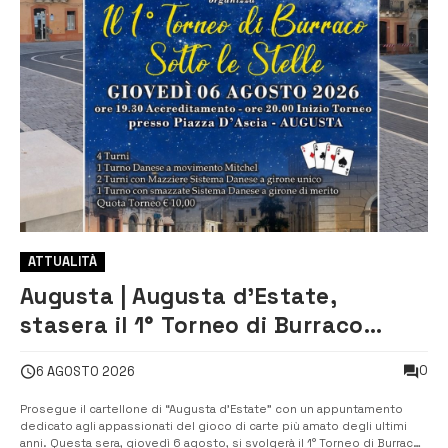
ATTUALITÀ
Augusta | Augusta d’Estate,
stasera il 1° Torneo di Burraco
sotto le Stelle: piazza D’Astorga già
0
6 AGOSTO 2026
sold out
Prosegue il cartellone di “Augusta d’Estate” con un appuntamento
dedicato agli appassionati del gioco di carte più amato degli ultimi
anni. Questa sera, giovedì 6 agosto, si svolgerà il 1° Torneo di Burraco