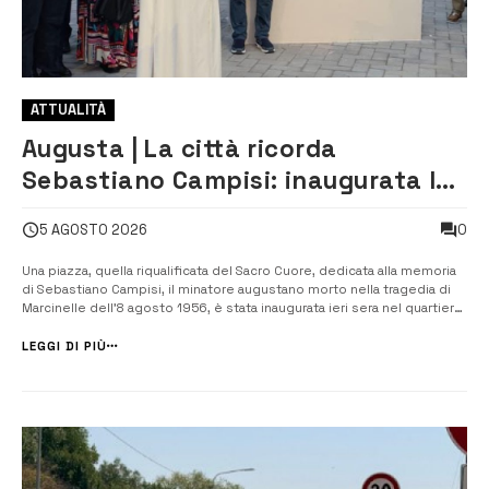
ATTUALITÀ
Augusta | La città ricorda
Sebastiano Campisi: inaugurata la
piazza dedicata al minatore morto
0
5 AGOSTO 2026
nella tragedia di Marcinelle
Una piazza, quella riqualificata del Sacro Cuore, dedicata alla memoria
di Sebastiano Campisi, il minatore augustano morto nella tragedia di
Marcinelle dell’8 agosto 1956, è stata inaugurata ieri sera nel quartiere,
al termine di un articolato percorso di riqualificazione urbana che ha
restituito alla città uno spazio pubblico completame...
LEGGI DI PIÙ