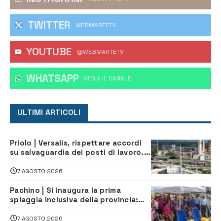
TWITTER
WEBMARTETV
YOUTUBE
@WEBMARTETV
WHATSAPP
‎SEGUI IL CANALE
ULTIMI ARTICOLI
Priolo | Versalis, rispettare accordi
su salvaguardia dei posti di lavoro. Il
sindaco scrive alla società
7 AGOSTO 2026
Pachino | Si inaugura la prima
spiaggia inclusiva della provincia:
assistenza e prevenzione aperte a
tutti
7 AGOSTO 2026