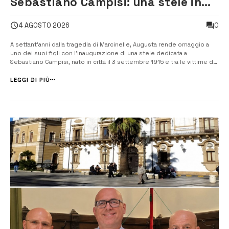
Sebastiano Campisi: una stele in
memoria della vittima di Marcinelle
0
4 AGOSTO 2026
A settant’anni dalla tragedia di Marcinelle, Augusta rende omaggio a
uno dei suoi figli con l’inaugurazione di una stele dedicata a
Sebastiano Campisi, nato in città il 3 settembre 1915 e tra le vittime del
disastro minerario avvenuto l’8 agosto 1956 nella miniera di Bois du
Cazier, in Belgio. La cerimonia si svolgerà oggi 4 ...
LEGGI DI PIÙ