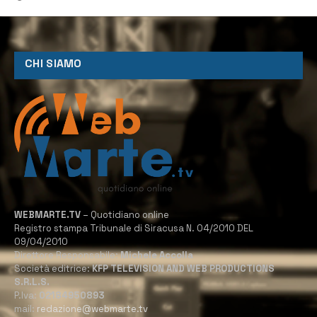
CHI SIAMO
WEBMARTE.TV
– Quotidiano online
Registro stampa Tribunale di Siracusa N. 04/2010 DEL
09/04/2010
Direttore Responsabile:
Michele Accolla
Società editrice:
KFP TELEVISION AND WEB PRODUCTIONS
S.R.L.S.
P.Iva:
02184950893
mail:
redazione@webmarte.tv