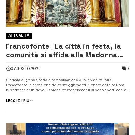
ATTUALITÀ
Francofonte | La città in festa, la
comunità si affida alla Madonna
della Neve tra fede e tradizione
0
6 AGOSTO 2026
Giornata di grande fede e partecipazione quella vissuta ieri a
Francofonte in occasione dei festeggiamenti in onore della patrona,
la Madonna della Neve. ​I solenni festeggiamenti si sono aperti con la
celebrazione eucaristica presieduta da don Salvatore Siena. A seguire,
in piazza Garibaldi, si è svolto uno dei momenti più significativi dell&...
LEGGI DI PIÙ