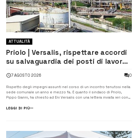
ATTUALITÀ
Priolo | Versalis, rispettare accordi
su salvaguardia dei posti di lavoro.
Il sindaco scrive alla società
0
7 AGOSTO 2026
Rispetto degli impegni assunti nel corso di un incontro tenutosi nella
sede comunale un anno e mezzo fa. È quanto il sindaco di Priolo,
Pippo Gianni, ha chiesto ad Eni Versalis con una lettera inviata ieri con
cui ricorda che in quell’incontro sul futuro degli impianti e la
salvaguardia dei livelli occupazionali dei lavoratori impiegati [&hell...
LEGGI DI PIÙ