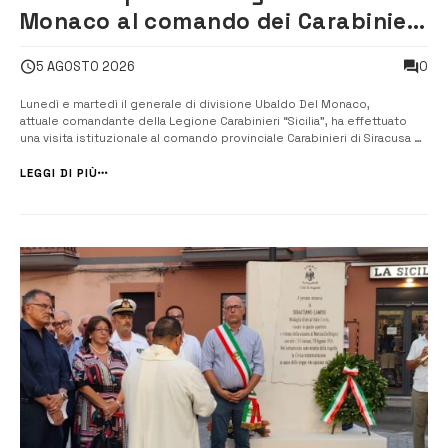
Monaco al comando dei Carabinieri
e alle Stazioni di Ortigia, Carlentini,
0
5 AGOSTO 2026
Ferla e Sortino
Lunedì e martedì il generale di divisione Ubaldo Del Monaco,
attuale comandante della Legione Carabinieri “Sicilia”, ha effettuato
una visita istituzionale al comando provinciale Carabinieri di Siracusa
recandosi nelle Stazioni dell’Arma dislocate nell’isola di Ortigia e nei
comuni montani di Carlentini, Ferla e Sorti...
LEGGI DI PIÙ