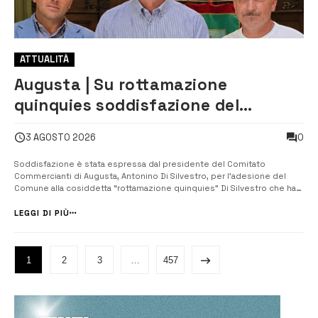
ATTUALITÀ
Augusta | Su rottamazione
quinquies soddisfazione del
Comitato Commercianti
0
3 AGOSTO 2026
Soddisfazione è stata espressa dal presidente del Comitato
Commercianti di Augusta, Antonino Di Silvestro, per l’adesione del
Comune alla cosiddetta “rottamazione quinquies” Di Silvestro che ha
ricordato come l’adesione alla misura fosse stata una delle prime
richieste avanzate all’Amministrazione comunale dopo il suo i...
LEGGI DI PIÙ
1
2
3
…
457