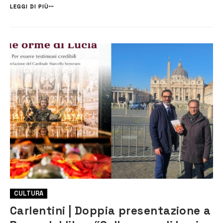
Sicilia ricostruisce quanto accaduto la notte scorsa ai danni de...
LEGGI DI PIÙ
CULTURA
Carlentini | Doppia presentazione a