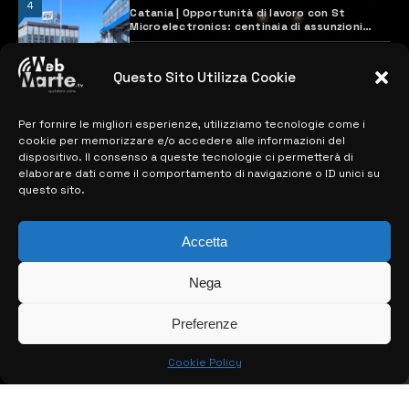
4
Catania | Opportunità di lavoro con St
Microelectronics: centinaia di assunzioni
previste
28 MARZO 2024
Questo Sito Utilizza Cookie
Per fornire le migliori esperienze, utilizziamo tecnologie come i
MAPPA DEL SITO
cookie per memorizzare e/o accedere alle informazioni del
dispositivo. Il consenso a queste tecnologie ci permetterà di
> NOTIZIE
elaborare dati come il comportamento di navigazione o ID unici su
questo sito.
> EDIZIONI LOCALI
> CONTATTI
Accetta
> INFO
Nega
Preferenze
Cookie Policy