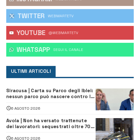
TWITTER
WEBMARTETV
YOUTUBE
@WEBMARTETV
WHATSAPP
‎SEGUI IL CANALE
ULTIMI ARTICOLI
Siracusa | Carta su Parco degli Iblei:
nessun parco può nascere contro le
comunità e il territorio
6 AGOSTO 2026
Avola | Non ha versato trattenute
dei lavoratori: sequestrati oltre 700
mila euro a imprenditore della
climatizzazione
6 AGOSTO 2026