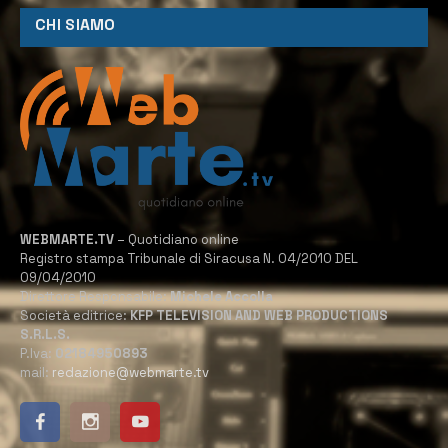
CHI SIAMO
WEBMARTE.TV
– Quotidiano online
Registro stampa Tribunale di Siracusa N. 04/2010 DEL
09/04/2010
Direttore Responsabile:
Michele Accolla
Società editrice:
KFP TELEVISION AND WEB PRODUCTIONS
S.R.L.S.
P.Iva:
02184950893
mail:
redazione@webmarte.tv