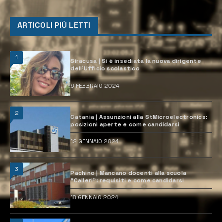
ARTICOLI PIÙ LETTI
1
Siracusa | Si è insediata la nuova dirigente
dell’Ufficio scolastico
6 FEBBRAIO 2024
2
Catania | Assunzioni alla StMicroelectronics:
posizioni aperte e come candidarsi
12 GENNAIO 2024
3
Pachino | Mancano docenti alla scuola
“Calleri”: requisiti e come candidarsi
18 GENNAIO 2024