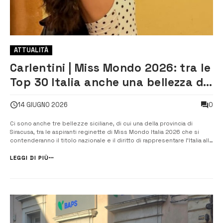
ATTUALITÀ
Carlentini | Miss Mondo 2026: tra le
Top 30 Italia anche una bellezza di
Pedagaggi
0
14 GIUGNO 2026
Ci sono anche tre bellezze siciliane, di cui una della provincia di
Siracusa, tra le aspiranti reginette di Miss Mondo Italia 2026 che si
contenderanno il titolo nazionale e il diritto di rappresentare l’Italia alla
finale internazionale di Miss worl, uno dei concorsi di bellezza più
famosi a livello internazionale. Si tratta di Glo...
LEGGI DI PIÙ