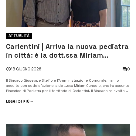
ATTUALITÀ
Carlentini | Arriva la nuova pediatra
in città: è la dott.ssa Miriam
Cunsolo
0
18 GIUGNO 2026
Il Sindaco Giuseppe Stefio e l’Amministrazione Comunale, hanno
accolto con soddisfazione la dott.ssa Miriam Cunsolo, che ha assunto
l’incarico di Pediatra per il territorio di Carlentini. Il Sindaco ha rivolto un
sentito ringraziamento alla dottoressa per la disponibilità dimostrata
e per aver scelto di mettere la propria professio...
LEGGI DI PIÙ