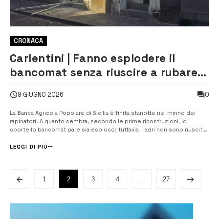
CRONACA
Carlentini | Fanno esplodere il
bancomat senza riuscire a rubare il
denaro. Indagini in corso
0
9 GIUGNO 2026
La Banca Agricola Popolare di Sicilia è finita stanotte nel mirino dei
rapinatori. A quanto sembra, secondo le prime ricostruzioni, lo
sportello bancomat pare sia esploso; tuttavia i ladri non sono riusciti
ad estrarre le cassette contenenti il denaro. L’esplosione si è
verificata verso le 3 di notte, ha provocato un boato fortissimo
LEGGI DI PIÙ
svegliand...
1
2
3
4
…
27