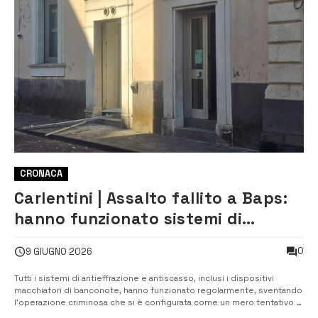
CRONACA
Carlentini | Assalto fallito a Baps:
hanno funzionato sistemi di
protezione. Filiale riapre il 12
0
9 GIUGNO 2026
giugno
Tutti i sistemi di antieffrazione e antiscasso, inclusi i dispositivi
macchiatori di banconote, hanno funzionato regolarmente, sventando
l’operazione criminosa che si è configurata come un mero tentativo di
furto non andato a buon fine. Così dalla Banca agricola popolare di