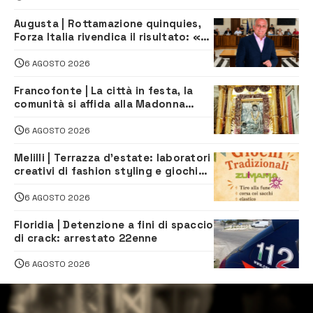
Augusta | Rottamazione quinquies,
Forza Italia rivendica il risultato: «La
proposta è nostra»
6 AGOSTO 2026
Francofonte | La città in festa, la
comunità si affida alla Madonna
della Neve tra fede e tradizione
6 AGOSTO 2026
Melilli | Terrazza d’estate: laboratori
creativi di fashion styling e giochi
tradizionali di Zuimama, ecco come
iscriversi
6 AGOSTO 2026
Floridia | Detenzione a fini di spaccio
di crack: arrestato 22enne
6 AGOSTO 2026