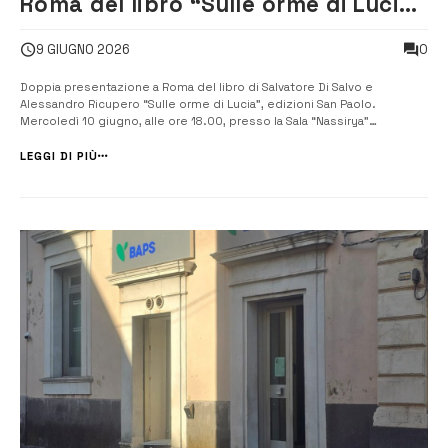
Roma del libro “Sulle orme di Lucia”
dei giornalisti Salvo Di Salvo e
0
9 GIUGNO 2026
Alessandro Ricupero
Doppia presentazione a Roma del libro di Salvatore Di Salvo e
Alessandro Ricupero “Sulle orme di Lucia”, edizioni San Paolo.
Mercoledì 10 giugno, alle ore 18.00, presso la Sala “Nassirya”
del Senato della Repubblica (Piazza Madama, 11), il primo
appuntamento, organizzato su iniziativa della senatrice Daniela
LEGGI DI PIÙ
Ternullo, segretario dell...