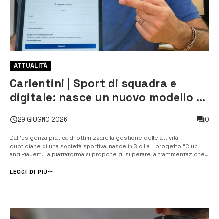
ATTUALITÀ
Carlentini | ​Sport di squadra e
digitale: nasce un nuovo modello di
networking
0
29 GIUGNO 2026
Dall’esigenza pratica di ottimizzare la gestione delle attività
quotidiane di una società sportiva, nasce in Sicilia il progetto “Club
and Player”. La piattaforma si propone di superare la frammentazione
informativa che spesso caratterizza il mondo dello sport di squadra,
centralizzando le necessità di società, atleti, membri...
LEGGI DI PIÙ