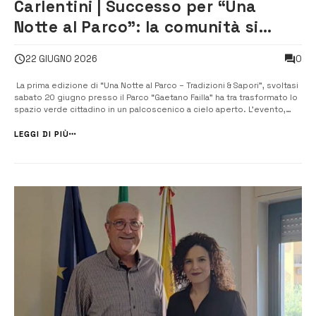
Carlentini | Successo per “Una
Notte al Parco”: la comunità si
riappropria del Parco “Gaetano
0
22 GIUGNO 2026
Failla”
​ La prima edizione di “Una Notte al Parco – Tradizioni & Sapori”, svoltasi
sabato 20 giugno presso il Parco “Gaetano Failla” ha tra trasformato lo
spazio verde cittadino in un palcoscenico a cielo aperto. ​L’evento,
che ha visto una straordinaria partecipazione di pubblico, ha offerto un
programma ricchissimo...
LEGGI DI PIÙ