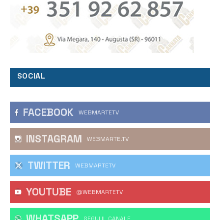
SOCIAL
FACEBOOK
WEBMARTETV
INSTAGRAM
WEBMARTE.TV
TWITTER
WEBMARTETV
YOUTUBE
@WEBMARTETV
WHATSAPP
‎SEGUI IL CANALE