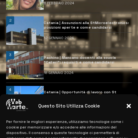
6 FEBBRAIO 2024
2
Catania | Assunzioni alla StMicroelectronics:
posizioni aperte e come candidarsi
12 GENNAIO 2024
3
Pachino | Mancano docenti alla scuola
“Calleri”: requisiti e come candidarsi
18 GENNAIO 2024
4
Catania | Opportunità di lavoro con St
Microelectronics: centinaia di assunzioni
previste
Questo Sito Utilizza Cookie
28 MARZO 2024
Per fornire le migliori esperienze, utilizziamo tecnologie come i
cookie per memorizzare e/o accedere alle informazioni del
MAPPA DEL SITO
dispositivo. Il consenso a queste tecnologie ci permetterà di