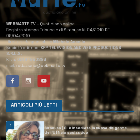
WEBMARTE.TV
– Quotidiano online
Registro stampa Tribunale di Siracusa N. 04/2010 DEL
09/04/2010
Direttore Responsabile:
Michele Accolla
Società editrice:
KFP TELEVISION AND WEB PRODUCTIONS
S.R.L.S.
P.Iva:
02184950893
mail:
redazione@webmarte.tv
ARTICOLI PIÙ LETTI
1
Siracusa | Si è insediata la nuova dirigente
dell’Ufficio scolastico