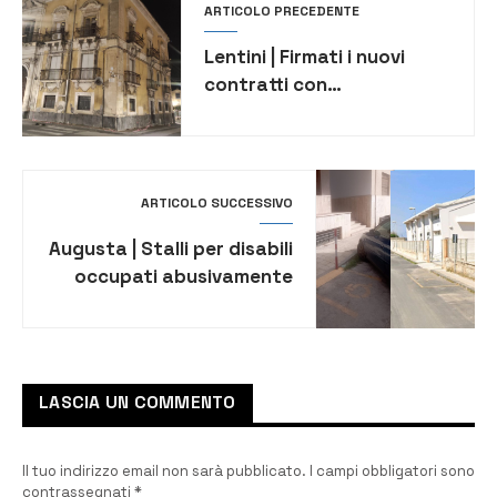
ARTICOLO PRECEDENTE
Lentini | Firmati i nuovi
contratti con
l’integrazione oraria
ARTICOLO SUCCESSIVO
Augusta | Stalli per disabili
occupati abusivamente
davanti alle scuole:
l’appello della 20
Novembre
LASCIA UN COMMENTO
Il tuo indirizzo email non sarà pubblicato.
I campi obbligatori sono
contrassegnati
*