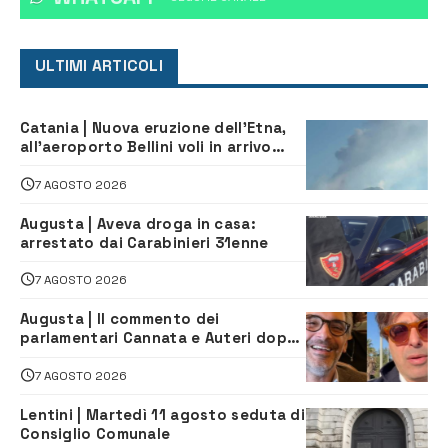
ULTIMI ARTICOLI
Catania | Nuova eruzione dell’Etna,
all’aeroporto Bellini voli in arrivo
dirottati
7 AGOSTO 2026
Augusta | Aveva droga in casa:
arrestato dai Carabinieri 31enne
7 AGOSTO 2026
Augusta | Il commento dei
parlamentari Cannata e Auteri dopo
la firma del contatto per il
depuratore
7 AGOSTO 2026
Lentini | Martedì 11 agosto seduta di
Consiglio Comunale