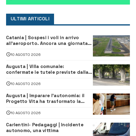
ULTIMI ARTICOLI
Catania | Sospesi i voli in arrivo
all’aeroporto. Ancora una giornata
di disagi per i viaggiatori
10 AGOSTO 2026
Augusta | Villa comunale:
confermate le tutele previste dalla
Soprintendenza
10 AGOSTO 2026
Augusta | Imparare l’autonomia: il
Progetto Vita ha trasformato la
quotidianità in una palestra di
indipendenza
10 AGOSTO 2026
Carlentini- Pedagaggi | Incidente
autonomo, una vittima