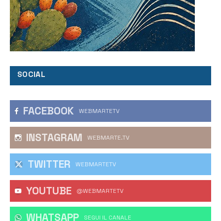
SOCIAL
FACEBOOK
WEBMARTETV
INSTAGRAM
WEBMARTE.TV
TWITTER
WEBMARTETV
YOUTUBE
@WEBMARTETV
WHATSAPP
‎SEGUI IL CANALE