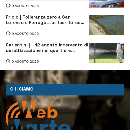
10 AGOSTO 2026
Priolo | Tolleranza zero a San
Lorenzo e Ferragosto: task force
contro degrado e caos sul litorale,
navette gratuite
10 AGOSTO 2026
Carlentini | Il 12 agosto intervento di
derattizzazione nel quartiere
Santuzzi
10 AGOSTO 2026
CHI SIAMO