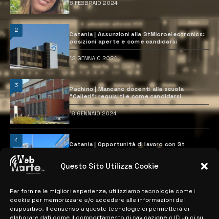
6 FEBBRAIO 2024
2
Catania | Assunzioni alla StMicroelectronics:
posizioni aperte e come candidarsi
12 GENNAIO 2024
3
Pachino | Mancano docenti alla scuola
“Calleri”: requisiti e come candidarsi
18 GENNAIO 2024
4
Catania | Opportunità di lavoro con St
Microelectronics: centinaia di assunzioni
previste
Questo Sito Utilizza Cookie
28 MARZO 2024
Per fornire le migliori esperienze, utilizziamo tecnologie come i
cookie per memorizzare e/o accedere alle informazioni del
MAPPA DEL SITO
dispositivo. Il consenso a queste tecnologie ci permetterà di
elaborare dati come il comportamento di navigazione o ID unici su