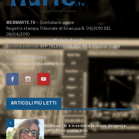
WEBMARTE.TV
– Quotidiano online
Registro stampa Tribunale di Siracusa N. 04/2010 DEL
09/04/2010
Direttore Responsabile:
Michele Accolla
Società editrice:
KFP TELEVISION AND WEB PRODUCTIONS
S.R.L.S.
P.Iva:
02184950893
mail:
redazione@webmarte.tv
ARTICOLI PIÙ LETTI
1
Siracusa | Si è insediata la nuova dirigente
dell’Ufficio scolastico