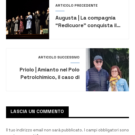
ARTICOLO PRECEDENTE
Augusta | La compagnia
“Redicuore” conquista il
pubblico con “Vuoti a
rendere”
ARTICOLO SUCCESSIVO
Priolo | Amianto nel Polo
Petrolchimico, il caso di
Patania: la Corte d’Appello
di Catania condanna l’INPS
LASCIA UN COMMENTO
Il tuo indirizzo email non sarà pubblicato.
I campi obbligatori sono