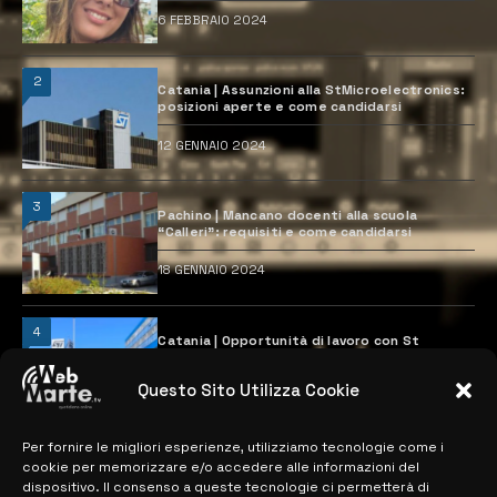
6 FEBBRAIO 2024
2
Catania | Assunzioni alla StMicroelectronics:
posizioni aperte e come candidarsi
12 GENNAIO 2024
3
Pachino | Mancano docenti alla scuola
“Calleri”: requisiti e come candidarsi
18 GENNAIO 2024
4
Catania | Opportunità di lavoro con St
Microelectronics: centinaia di assunzioni
previste
Questo Sito Utilizza Cookie
28 MARZO 2024
Per fornire le migliori esperienze, utilizziamo tecnologie come i
cookie per memorizzare e/o accedere alle informazioni del
MAPPA DEL SITO
dispositivo. Il consenso a queste tecnologie ci permetterà di