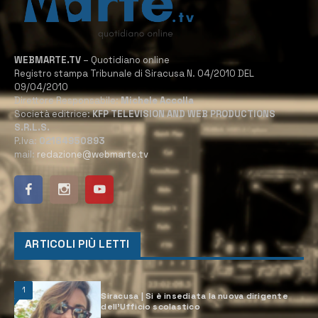
WEBMARTE.TV
– Quotidiano online
Registro stampa Tribunale di Siracusa N. 04/2010 DEL
09/04/2010
Direttore Responsabile:
Michele Accolla
Società editrice:
KFP TELEVISION AND WEB PRODUCTIONS
S.R.L.S.
P.Iva:
02184950893
mail:
redazione@webmarte.tv
ARTICOLI PIÙ LETTI
1
Siracusa | Si è insediata la nuova dirigente
dell’Ufficio scolastico