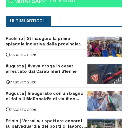
WHATSAPP
‎SEGUI IL CANALE
ULTIMI ARTICOLI
Pachino | Si inaugura la prima
spiaggia inclusiva della provincia:
assistenza e prevenzione aperte a
tutti
7 AGOSTO 2026
Augusta | Aveva droga in casa:
arrestato dai Carabinieri 31enne
7 AGOSTO 2026
Augusta | Inaugurato con un bagno
di folla il McDonald’s di via Aldo
Moro
7 AGOSTO 2026
Priolo | Versalis, rispettare accordi
su salvaguardia dei posti di lavoro. Il