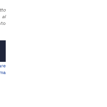
tto
 al
nto
are
 ma