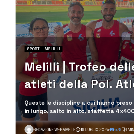
SPORT
MELILLI
Melilli | Trofeo de
atleti della Pol. At
Queste le discipline a cui hanno preso p
in lungo, salto in alto, staffetta 4x4
REDAZIONE WEBMARTE
19 LUGLIO 2025
579
1 MI