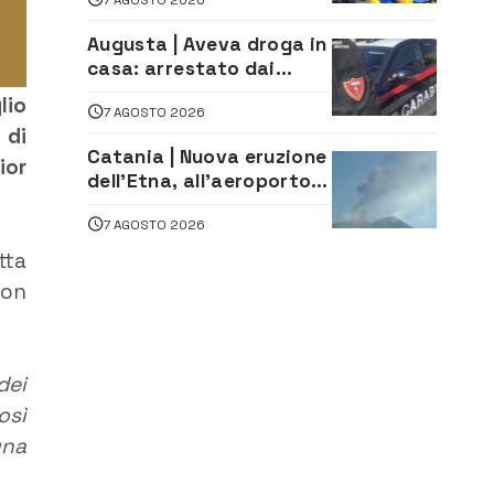
assistenza e prevenzione
aperte a tutti
Augusta | Aveva droga in
casa: arrestato dai
Carabinieri 31enne
lio
7 AGOSTO 2026
 di
Catania | Nuova eruzione
ior
dell’Etna, all’aeroporto
Bellini voli in arrivo
7 AGOSTO 2026
dirottati
tta
con
dei
osì
una