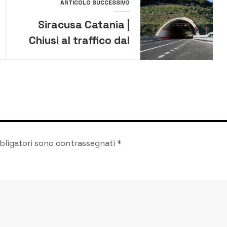
ARTICOLO SUCCESSIVO
Siracusa Catania |
Chiusi al traffico dal
23 al 31 luglio nelle ore
notturne alcuni tratti
dell’autostrada
bligatori sono contrassegnati
*