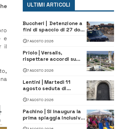
ULTIMI ARTICOLI
che
Buccheri | Detenzione a
fini di spaccio di 27 dosi
oro
di droga: denunciati tre
e e
7 AGOSTO 2026
20enni
 il
Priolo | Versalis,
rispettare accordi su
salvaguardia dei posti di
to,
7 AGOSTO 2026
lavoro. Il sindaco scrive
alla società
una
Lentini | Martedì 11
agosto seduta di
Consiglio Comunale
7 AGOSTO 2026
Pachino | Si inaugura la
prima spiaggia inclusiva
della provincia:
7 AGOSTO 2026