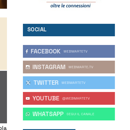
SOCIAL
FACEBOOK
WEBMARTETV
INSTAGRAM
WEBMARTE.TV
TWITTER
WEBMARTETV
YOUTUBE
@WEBMARTETV
WHATSAPP
‎SEGUI IL CANALE
bla