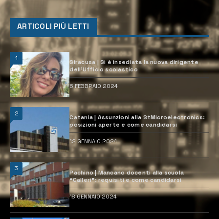
ARTICOLI PIÙ LETTI
1
Siracusa | Si è insediata la nuova dirigente
dell’Ufficio scolastico
6 FEBBRAIO 2024
2
Catania | Assunzioni alla StMicroelectronics:
posizioni aperte e come candidarsi
12 GENNAIO 2024
3
Pachino | Mancano docenti alla scuola
“Calleri”: requisiti e come candidarsi
18 GENNAIO 2024