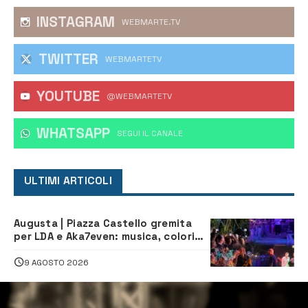
INSTAGRAM
WEBMARTE.TV
TWITTER
WEBMARTETV
YOUTUBE
@WEBMARTETV
WHATSAPP
‎SEGUI IL CANALE
ULTIMI ARTICOLI
Augusta | Piazza Castello gremita
per LDA e Aka7even: musica, colori
ed emozioni per “Augusta d’Estate”
9 AGOSTO 2026