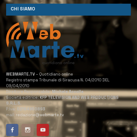
CHI SIAMO
WEBMARTE.TV
– Quotidiano online
Registro stampa Tribunale di Siracusa N. 04/2010 DEL
09/04/2010
Direttore Responsabile:
Michele Accolla
Società editrice:
KFP TELEVISION AND WEB PRODUCTIONS
S.R.L.S.
P.Iva:
02184950893
mail:
redazione@webmarte.tv