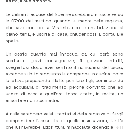
notte, il suo amante.
Le deliranti accuse del 25enne sarebbero iniziate verso
le 07:00 del mattino, quando la madre della ragazza,
che vive con loro a Misterbianco in un’abitazione al
piano terra, è uscita di casa, chiudendosi la porta alle
spalle.
Un gesto quanto mai innocuo, da cui però sono
scaturite gravi conseguenze; il giovane infatti,
svegliatosi dopo aver sentito il richiudersi dell’uscio,
avrebbe subito raggiunto la compagna in cucina, dove
lei stava preparando il latte peri loro figli, cominciando
ad accusarla di tradimento, perché convinto che ad
uscire di casa a quell’ora fosse stato, in realtà, un
amante e non sua madre.
A nulla sarebbero valsi i tentativi della ragazza di fargli
comprendere l’assurdità di quelle insinuazioni, tant’è
che lui l’avrebbe addirittura minacciata dicendole «Ti