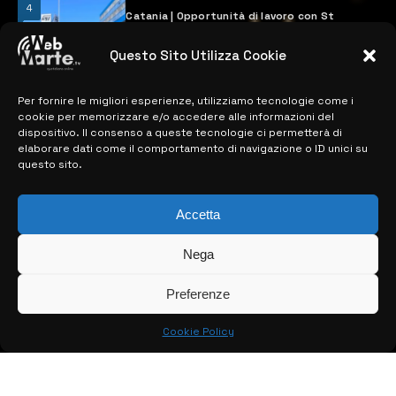
4
Catania | Opportunità di lavoro con St
Microelectronics: centinaia di assunzioni
previste
Questo Sito Utilizza Cookie
28 MARZO 2024
Per fornire le migliori esperienze, utilizziamo tecnologie come i
cookie per memorizzare e/o accedere alle informazioni del
MAPPA DEL SITO
dispositivo. Il consenso a queste tecnologie ci permetterà di
elaborare dati come il comportamento di navigazione o ID unici su
questo sito.
> NOTIZIE
> EDIZIONI LOCALI
Accetta
> CONTATTI
Nega
> INFO
Preferenze
Cookie Policy