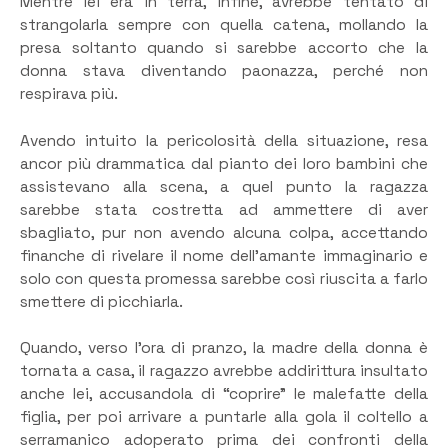
Mentre lei era in terra, infine, avrebbe tentato di
strangolarla sempre con quella catena, mollando la
presa soltanto quando si sarebbe accorto che la
donna stava diventando paonazza, perché non
respirava più.
Avendo intuito la pericolosità della situazione, resa
ancor più drammatica dal pianto dei loro bambini che
assistevano alla scena, a quel punto la ragazza
sarebbe stata costretta ad ammettere di aver
sbagliato, pur non avendo alcuna colpa, accettando
finanche di rivelare il nome dell’amante immaginario e
solo con questa promessa sarebbe così riuscita a farlo
smettere di picchiarla.
Quando, verso l’ora di pranzo, la madre della donna è
tornata a casa, il ragazzo avrebbe addirittura insultato
anche lei, accusandola di “coprire” le malefatte della
figlia, per poi arrivare a puntarle alla gola il coltello a
serramanico adoperato prima dei confronti della