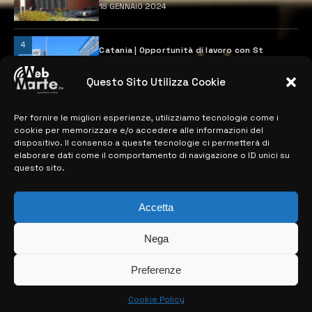
18 GENNAIO 2024
4
Catania | Opportunità di lavoro con St
Microelectronics: centinaia di assunzioni
previste
Questo Sito Utilizza Cookie
28 MARZO 2024
Per fornire le migliori esperienze, utilizziamo tecnologie come i
cookie per memorizzare e/o accedere alle informazioni del
MAPPA DEL SITO
dispositivo. Il consenso a queste tecnologie ci permetterà di
elaborare dati come il comportamento di navigazione o ID unici su
questo sito.
> NOTIZIE
> EDIZIONI LOCALI
Accetta
> CONTATTI
Nega
> INFO
Preferenze
Cookie Policy