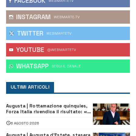
FACEBOOK
WEBMARTETV
INSTAGRAM
WEBMARTE.TV
TWITTER
WEBMARTETV
YOUTUBE
@WEBMARTETV
WHATSAPP
‎SEGUI IL CANALE
ULTIMI ARTICOLI
Augusta | Rottamazione quinquies,
Forza Italia rivendica il risultato: «La
proposta è nostra»
6 AGOSTO 2026
Augusta | Augusta d’Estate, stasera