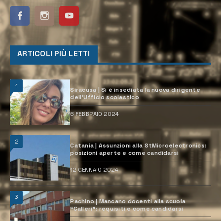
ARTICOLI PIÙ LETTI
1
Siracusa | Si è insediata la nuova dirigente
dell’Ufficio scolastico
6 FEBBRAIO 2024
2
Catania | Assunzioni alla StMicroelectronics:
posizioni aperte e come candidarsi
12 GENNAIO 2024
3
Pachino | Mancano docenti alla scuola
“Calleri”: requisiti e come candidarsi