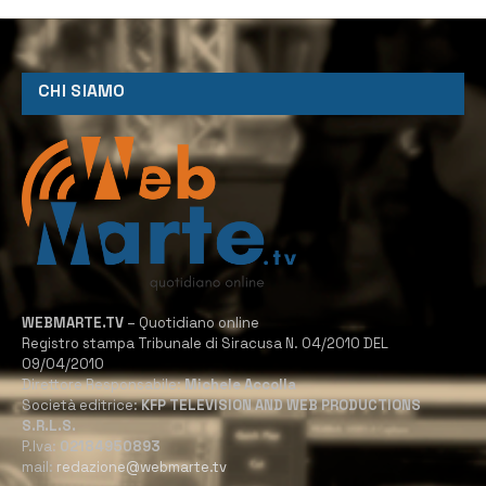
CHI SIAMO
WEBMARTE.TV
– Quotidiano online
Registro stampa Tribunale di Siracusa N. 04/2010 DEL
09/04/2010
Direttore Responsabile:
Michele Accolla
Società editrice:
KFP TELEVISION AND WEB PRODUCTIONS
S.R.L.S.
P.Iva:
02184950893
mail:
redazione@webmarte.tv