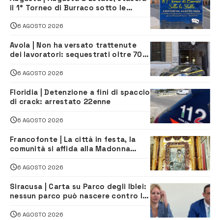
il 1° Torneo di Burraco sotto le
Stelle: piazza D’Astorga già sold out
6 AGOSTO 2026
Avola | Non ha versato trattenute
dei lavoratori: sequestrati oltre 700
mila euro a imprenditore della
climatizzazione
6 AGOSTO 2026
Floridia | Detenzione a fini di spaccio
di crack: arrestato 22enne
6 AGOSTO 2026
Francofonte | La città in festa, la
comunità si affida alla Madonna
della Neve tra fede e tradizione
6 AGOSTO 2026
Siracusa | Carta su Parco degli Iblei:
nessun parco può nascere contro le
comunità e il territorio
6 AGOSTO 2026