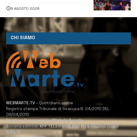
ed emozioni per “Augusta d’Estate”
9 AGOSTO 2026
CHI SIAMO
WEBMARTE.TV
– Quotidiano online
Registro stampa Tribunale di Siracusa N. 04/2010 DEL
09/04/2010
Direttore Responsabile:
Michele Accolla
Società editrice:
KFP TELEVISION AND WEB PRODUCTIONS
S.R.L.S.