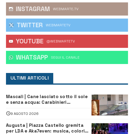
INSTAGRAM
WEBMARTE.TV
TWITTER
WEBMARTETV
YOUTUBE
@WEBMARTETV
WHATSAPP
‎SEGUI IL CANALE
ULTIMI ARTICOLI
Mascali | Cane lasciato sotto il sole
e senza acqua: Carabinieri
denunciano proprietario
9 AGOSTO 2026
Augusta | Piazza Castello gremita
per LDA e Aka7even: musica, colori