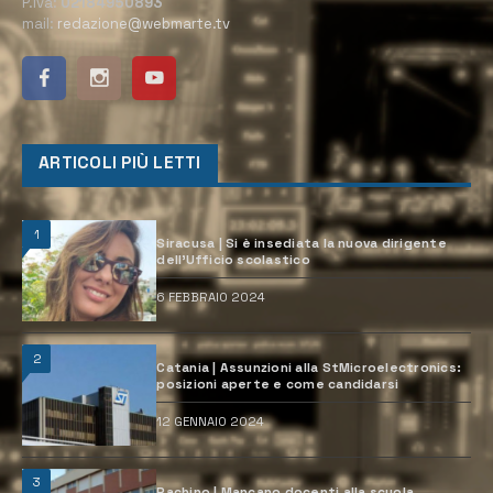
P.Iva:
02184950893
mail:
redazione@webmarte.tv
ARTICOLI PIÙ LETTI
1
Siracusa | Si è insediata la nuova dirigente
dell’Ufficio scolastico
6 FEBBRAIO 2024
2
Catania | Assunzioni alla StMicroelectronics:
posizioni aperte e come candidarsi
12 GENNAIO 2024
3
Pachino | Mancano docenti alla scuola