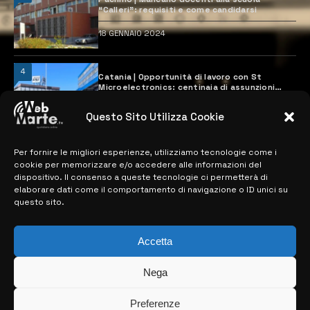
“Calleri”: requisiti e come candidarsi
18 GENNAIO 2024
4
Catania | Opportunità di lavoro con St
Microelectronics: centinaia di assunzioni
previste
28 MARZO 2024
Questo Sito Utilizza Cookie
Per fornire le migliori esperienze, utilizziamo tecnologie come i
MAPPA DEL SITO
cookie per memorizzare e/o accedere alle informazioni del
dispositivo. Il consenso a queste tecnologie ci permetterà di
elaborare dati come il comportamento di navigazione o ID unici su
> NOTIZIE
questo sito.
> EDIZIONI LOCALI
Accetta
> CONTATTI
Nega
> INFO
Preferenze