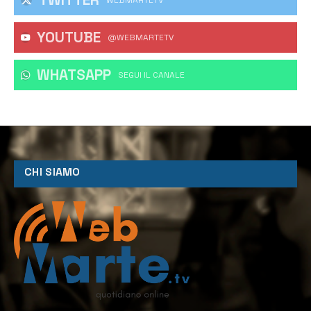
YOUTUBE
@WEBMARTETV
WHATSAPP
‎SEGUI IL CANALE
CHI SIAMO