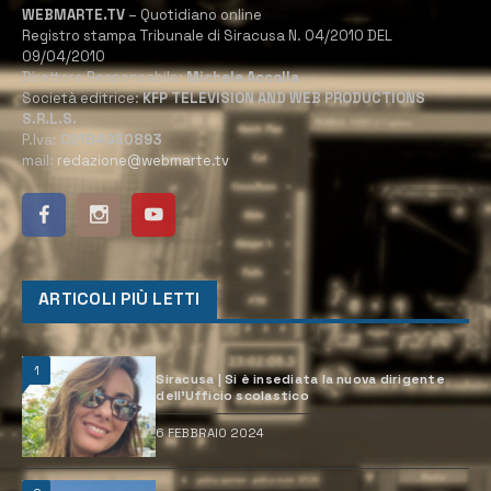
WEBMARTE.TV
– Quotidiano online
Registro stampa Tribunale di Siracusa N. 04/2010 DEL
09/04/2010
Direttore Responsabile:
Michele Accolla
Società editrice:
KFP TELEVISION AND WEB PRODUCTIONS
S.R.L.S.
P.Iva:
02184950893
mail:
redazione@webmarte.tv
ARTICOLI PIÙ LETTI
1
Siracusa | Si è insediata la nuova dirigente
dell’Ufficio scolastico
6 FEBBRAIO 2024