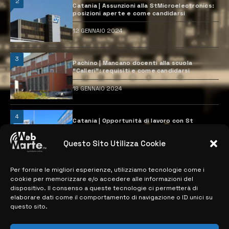
2
Catania | Assunzioni alla StMicroelectronics:
posizioni aperte e come candidarsi
12 GENNAIO 2024
3
Pachino | Mancano docenti alla scuola
“Calleri”: requisiti e come candidarsi
18 GENNAIO 2024
4
Catania | Opportunità di lavoro con St
Microelectronics: centinaia di assunzioni
previste
Questo Sito Utilizza Cookie
28 MARZO 2024
Per fornire le migliori esperienze, utilizziamo tecnologie come i
cookie per memorizzare e/o accedere alle informazioni del
MAPPA DEL SITO
dispositivo. Il consenso a queste tecnologie ci permetterà di
elaborare dati come il comportamento di navigazione o ID unici su
questo sito.
> NOTIZIE