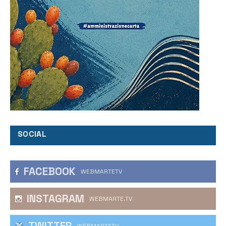
SOCIAL
FACEBOOK
WEBMARTETV
INSTAGRAM
WEBMARTE.TV
TWITTER
WEBMARTETV