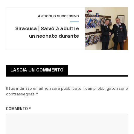
ARTICOLO SUCCESSIVO
Siracusa | Salvò 3 adulti e
un neonato durante
l’alluvione in Calabria nel
2015, medaglia di bronzo
al merito civile per
l’appuntato scelto dei
LASCIA UN COMMENTO
Carabinieri Giuseppe
Paratore
Il tuo indirizzo email non sarà pubblicato.
I campi obbligatori sono
contrassegnati
*
COMMENTO
*