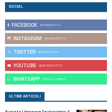
SOCIAL
FACEBOOK
WEBMARTETV
INSTAGRAM
WEBMARTE.TV
TWITTER
WEBMARTETV
YOUTUBE
@WEBMARTETV
WHATSAPP
‎SEGUI IL CANALE
ULTIMI ARTICOLI
Augusta | Imparare l’autonomia: il