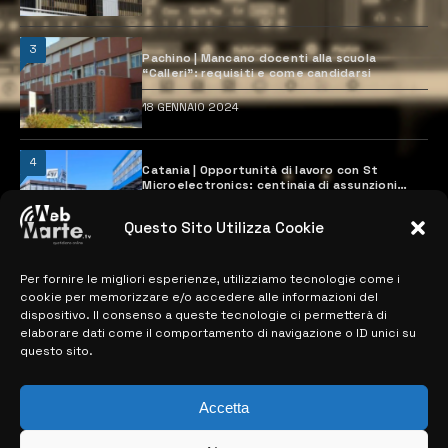
3
Pachino | Mancano docenti alla scuola
“Calleri”: requisiti e come candidarsi
18 GENNAIO 2024
4
Catania | Opportunità di lavoro con St
Microelectronics: centinaia di assunzioni
previste
28 MARZO 2024
Questo Sito Utilizza Cookie
Per fornire le migliori esperienze, utilizziamo tecnologie come i
MAPPA DEL SITO
cookie per memorizzare e/o accedere alle informazioni del
dispositivo. Il consenso a queste tecnologie ci permetterà di
elaborare dati come il comportamento di navigazione o ID unici su
> NOTIZIE
questo sito.
> EDIZIONI LOCALI
Accetta
> CONTATTI