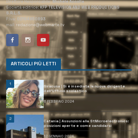
Direttore Responsabile:
Michele Accolla
Società editrice:
KFP TELEVISION AND WEB PRODUCTIONS
S.R.L.S.
P.Iva:
02184950893
mail:
redazione@webmarte.tv
ARTICOLI PIÙ LETTI
1
Siracusa | Si è insediata la nuova dirigente
dell’Ufficio scolastico
6 FEBBRAIO 2024
2
Catania | Assunzioni alla StMicroelectronics:
posizioni aperte e come candidarsi
12 GENNAIO 2024