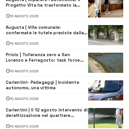
Progetto Vita ha trasformato la
quotidianità in una palestra di
indipendenza
10 AGOSTO 2026
Augusta | Villa comunale:
confermate le tutele previste dalla
Soprintendenza
10 AGOSTO 2026
Priolo | Tolleranza zero a San
Lorenzo e Ferragosto: task force
contro degrado e caos sul litorale,
navette gratuite
10 AGOSTO 2026
Carlentini- Pedagaggi | Incidente
autonomo, una vittima
10 AGOSTO 2026
Carlentini | Il 12 agosto intervento di
derattizzazione nel quartiere
Santuzzi
10 AGOSTO 2026