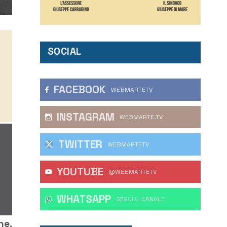
SOCIAL
FACEBOOK
WEBMARTETV
INSTAGRAM
WEBMARTE.TV
TWITTER
WEBMARTETV
YOUTUBE
@WEBMARTETV
WHATSAPP
‎SEGUI IL CANALE
he,