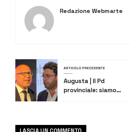
Redazione Webmarte
ARTICOLO PRECEDENTE
Augusta | Il Pd
provinciale: siamo
mobilitati per mettere
in campo una grande
alleanza con la città
LASCIA UN COMMENTO