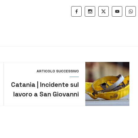
ARTICOLO SUCCESSIVO
Catania | Incidente sul
lavoro a San Giovanni
La Punta: un morto e
un ferito in una
vetreria