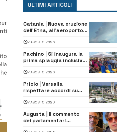
ULTIMI ARTICOLI
per
Catania | Nuova eruzione
dell’Etna, all’aeroporto
nti
Bellini voli in arrivo
7 AGOSTO 2026
dirottati
Pachino | Si inaugura la
ito
prima spiaggia inclusiva
lla
della provincia:
che
7 AGOSTO 2026
assistenza e prevenzione
aperte a tutti
Priolo | Versalis,
rispettare accordi su
salvaguardia dei posti di
7 AGOSTO 2026
lavoro. Il sindaco scrive
alla società
Augusta | Il commento
dei parlamentari
Cannata e Auteri dopo la
7 AGOSTO 2026