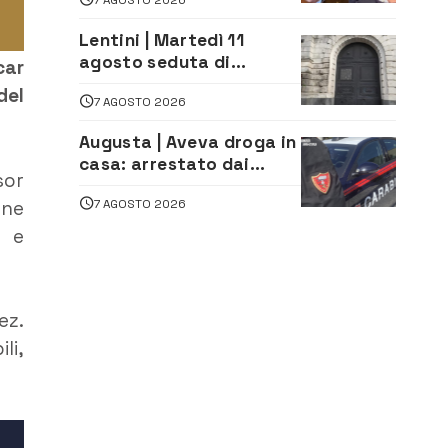
firma del contatto per il
depuratore
Lentini | Martedì 11
agosto seduta di
car
Consiglio Comunale
del
7 AGOSTO 2026
Augusta | Aveva droga in
casa: arrestato dai
sor
Carabinieri 31enne
one
7 AGOSTO 2026
o e
ez.
li,