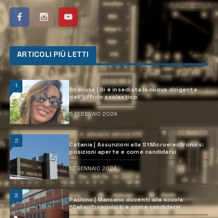
ARTICOLI PIÙ LETTI
1
Siracusa | Si è insediata la nuova dirigente
dell’Ufficio scolastico
6 FEBBRAIO 2024
2
Catania | Assunzioni alla StMicroelectronics:
posizioni aperte e come candidarsi
12 GENNAIO 2024
3
Pachino | Mancano docenti alla scuola
“Calleri”: requisiti e come candidarsi