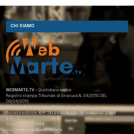
CHI SIAMO
WEBMARTE.TV
– Quotidiano online
Registro stampa Tribunale di Siracusa N. 04/2010 DEL
09/04/2010
Direttore Responsabile:
Michele Accolla
Società editrice:
KFP TELEVISION AND WEB PRODUCTIONS
S.R.L.S.
P.Iva:
02184950893
mail:
redazione@webmarte.tv