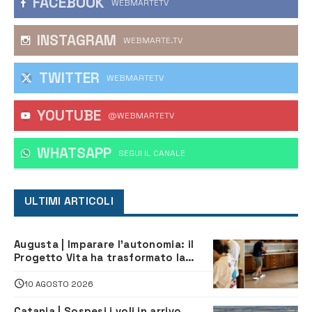
FACEBOOK
WEBMARTETV
INSTAGRAM
WEBMARTE.TV
TWITTER
WEBMARTETV
YOUTUBE
@WEBMARTETV
WHATSAPP
‎SEGUI IL CANALE
ULTIMI ARTICOLI
Augusta | Imparare l’autonomia: il
Progetto Vita ha trasformato la
quotidianità in una palestra di
indipendenza
10 AGOSTO 2026
Catania | Sospesi i voli in arrivo