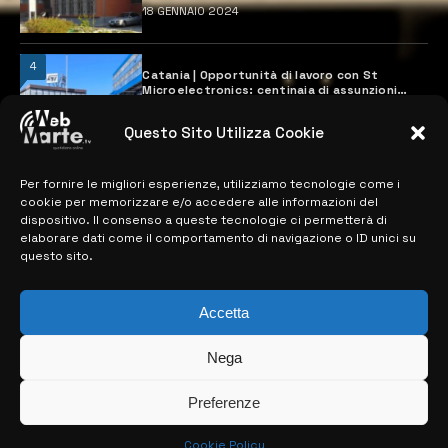
18 GENNAIO 2024
4
Catania | Opportunità di lavoro con St
Microelectronics: centinaia di assunzioni
previste
28 MARZO 2024
Questo Sito Utilizza Cookie
Per fornire le migliori esperienze, utilizziamo tecnologie come i
MAPPA DEL SITO
cookie per memorizzare e/o accedere alle informazioni del
dispositivo. Il consenso a queste tecnologie ci permetterà di
elaborare dati come il comportamento di navigazione o ID unici su
> NOTIZIE
questo sito.
> EDIZIONI LOCALI
Accetta
> CONTATTI
Nega
> INFO
Preferenze
Cookie Policy