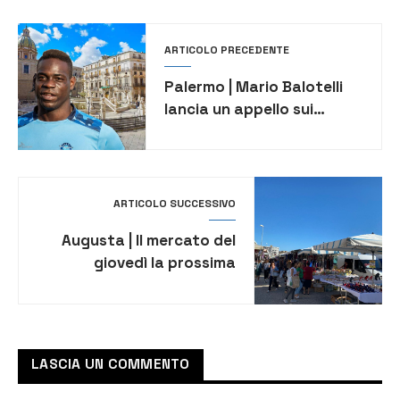
ARTICOLO PRECEDENTE
Palermo | Mario Balotelli
lancia un appello sui
social: “aiutatemi a
ritrovare la mia madrina”
ARTICOLO SUCCESSIVO
Augusta | Il mercato del
giovedì la prossima
settimana si svolgerà
lunedì
LASCIA UN COMMENTO