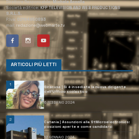
Direttore Responsabile:
Michele Accolla
Società editrice:
KFP TELEVISION AND WEB PRODUCTIONS
S.R.L.S.
P.Iva:
02184950893
mail:
redazione@webmarte.tv
ARTICOLI PIÙ LETTI
1
Siracusa | Si è insediata la nuova dirigente
dell’Ufficio scolastico
6 FEBBRAIO 2024
2
Catania | Assunzioni alla StMicroelectronics:
posizioni aperte e come candidarsi
12 GENNAIO 2024