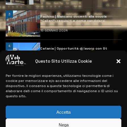
3
Pachino | Mancano docenti alla scuola
“Calleri”: requisiti e come candidarsi
18 GENNAIO 2024
4
Catania | Opportunità di lavoro con St
Microelectronics: centinaia di assunzioni
previste
Questo Sito Utilizza Cookie
28 MARZO 2024
Per fornire le migliori esperienze, utilizziamo tecnologie come i
cookie per memorizzare e/o accedere alle informazioni del
MAPPA DEL SITO
dispositivo. Il consenso a queste tecnologie ci permetterà di
elaborare dati come il comportamento di navigazione o ID unici su
questo sito.
> NOTIZIE
> EDIZIONI LOCALI
Accetta
> CONTATTI
Nega