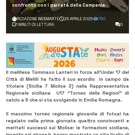
confronto con i pari età della Campania
REDAZIONE WEBMARTE
26 APRILE 2025
780
1 MINUTI DI LETTURA
0
Il melillese Tommaso Lanteri in forza all’Under 17 del
Città di Melilli ha fatto il suo esordio in campo da
titolare (Sicilia 7 Molise 3) nella Rappresentativa
Regionale siciliana U17 “Torneo delle Regioni” di
calcio a 5 che si sta svolgendo in Emilia Romagna.
Il massimo torneo regionale giovanile di futsal ha
regalato nella prima giornata quattro convincenti e
meritati successi sul Molise: le formazioni siciliane,
inserite nel girone b, hanno mostrato un alto livello di