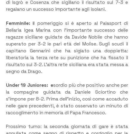
di Isgrò e Cosenza che sigillano il risultato sul 7-3 e
regalano un successo importante agli isolani.
Femminile: i
l pomeriggio si è aperto al Palasport di
Bellaria Igea Marina con l’importante successo delle
ragazze siciliane guidate da Davide Nobile che hanno
superato per 3-2 le pari età del Molise. Sugli scudi il
capitano Gennarini che ha siglato una doppietta:
liberatoria la terza rete su punizione che ha fissato il
risultato sul 3-2. L’altra rete siciliana era stata messa a
segno da Drago.
Under 19 Juniores: e
sordio più che positivo anche per
la compagine guidata da Daniele Sciortino che
s’impone per 8-2. Prima dell’inizio, così come accaduto
nelle gare precedenti, è stato osservato un minuto di
raccoglimento in memoria di Papa Francesco.
Prossimo turno: la seconda giornata di gare è stata
annullata come segno di rispetto e cordoglio per la