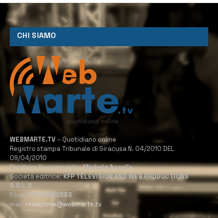
CHI SIAMO
WEBMARTE.TV
– Quotidiano online
Registro stampa Tribunale di Siracusa N. 04/2010 DEL
09/04/2010
Direttore Responsabile:
Michele Accolla
Società editrice:
KFP TELEVISION AND WEB PRODUCTIONS
S.R.L.S.
P.Iva:
02184950893
mail:
redazione@webmarte.tv