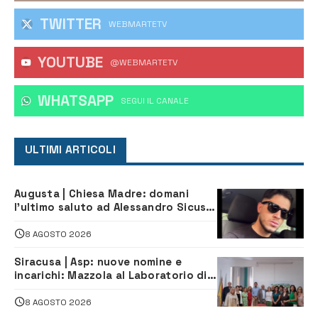
TWITTER
WEBMARTETV
YOUTUBE
@WEBMARTETV
WHATSAPP
‎SEGUI IL CANALE
ULTIMI ARTICOLI
Augusta | Chiesa Madre: domani
l’ultimo saluto ad Alessandro Sicuso,
morto in un incidente stradale
8 AGOSTO 2026
Siracusa | Asp: nuove nomine e
incarichi: Mazzola al Laboratorio di
Sanità pubblica, Matteliano al
Servizio Legale
8 AGOSTO 2026