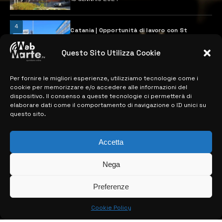
4
Catania | Opportunità di lavoro con St
Microelectronics: centinaia di assunzioni
previste
Questo Sito Utilizza Cookie
28 MARZO 2024
Per fornire le migliori esperienze, utilizziamo tecnologie come i
cookie per memorizzare e/o accedere alle informazioni del
MAPPA DEL SITO
dispositivo. Il consenso a queste tecnologie ci permetterà di
elaborare dati come il comportamento di navigazione o ID unici su
questo sito.
> NOTIZIE
> EDIZIONI LOCALI
Accetta
> CONTATTI
Nega
> INFO
Preferenze
Cookie Policy