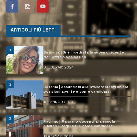
ARTICOLI PIÙ LETTI
1
Siracusa | Si è insediata la nuova dirigente
dell’Ufficio scolastico
6 FEBBRAIO 2024
2
Catania | Assunzioni alla StMicroelectronics:
posizioni aperte e come candidarsi
12 GENNAIO 2024
3
Pachino | Mancano docenti alla scuola
“Calleri”: requisiti e come candidarsi
18 GENNAIO 2024