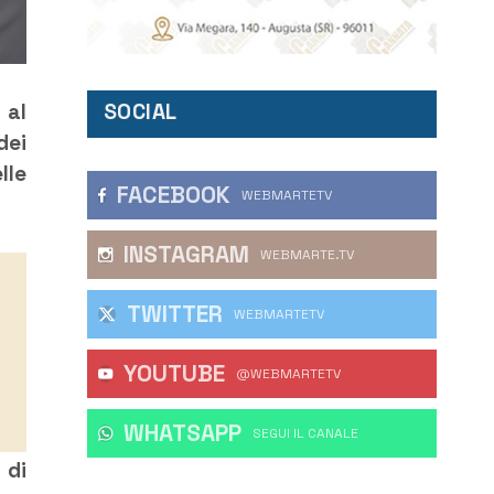
SOCIAL
 al
dei
lle
FACEBOOK
WEBMARTETV
INSTAGRAM
WEBMARTE.TV
TWITTER
WEBMARTETV
YOUTUBE
@WEBMARTETV
WHATSAPP
‎SEGUI IL CANALE
 di