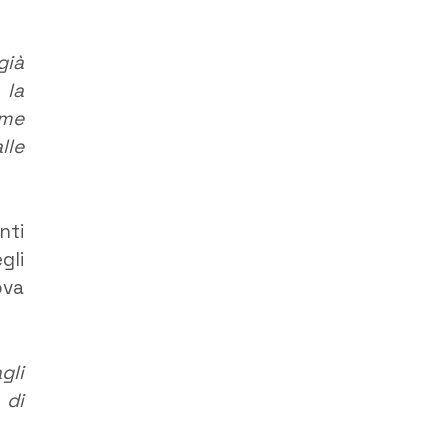
già
 la
ome
lle
nti
gli
ova
gli
 di