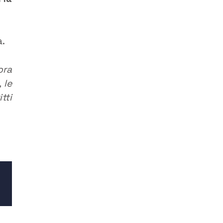
a.
ora
 le
tti