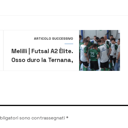
ARTICOLO SUCCESSIVO
Melilli | Futsal A2 Èlite.
Osso duro la Ternana,
neroverdi raggiunti
nel finale
bligatori sono contrassegnati
*