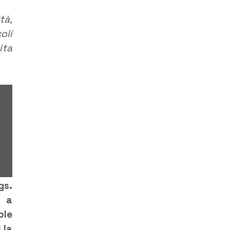
tà,
oli
ita
gs.
i a
ole
 la