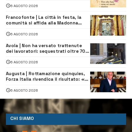
tradizionali di Zuimama, ecco come
iscriversi
6 AGOSTO 2026
Francofonte | La città in festa, la
comunità si affida alla Madonna
della Neve tra fede e tradizione
6 AGOSTO 2026
Avola | Non ha versato trattenute
dei lavoratori: sequestrati oltre 700
mila euro a imprenditore della
climatizzazione
6 AGOSTO 2026
Augusta | Rottamazione quinquies,
Forza Italia rivendica il risultato: «La
proposta è nostra»
6 AGOSTO 2026
CHI SIAMO