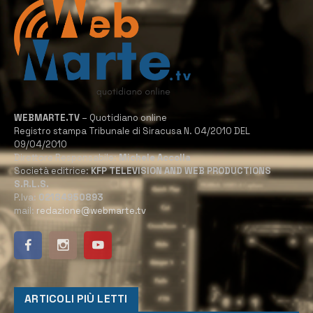
WEBMARTE.TV
– Quotidiano online
Registro stampa Tribunale di Siracusa N. 04/2010 DEL
09/04/2010
Direttore Responsabile:
Michele Accolla
Società editrice:
KFP TELEVISION AND WEB PRODUCTIONS
S.R.L.S.
P.Iva:
02184950893
mail:
redazione@webmarte.tv
ARTICOLI PIÙ LETTI