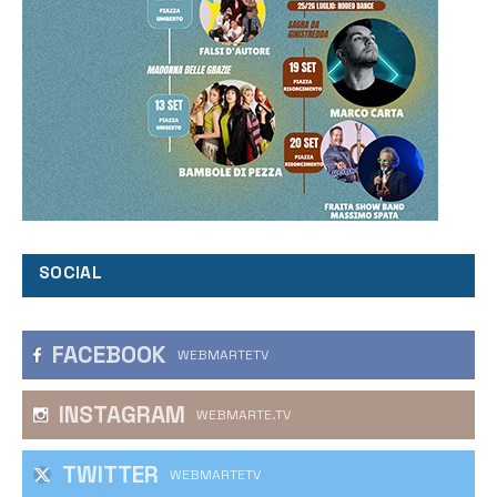
SOCIAL
FACEBOOK
WEBMARTETV
INSTAGRAM
WEBMARTE.TV
TWITTER
WEBMARTETV