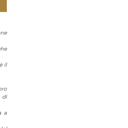
one
ghe
 il
oro
 di
a a