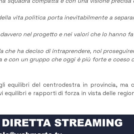
na squadra compatta e con una visione precisa 
ella vita politica porta inevitabilmente a separar
davvero nel progetto e nei valori che lo hanno fa
da che ha deciso di intraprendere, noi proseguir
za e con un gruppo che oggi è più forte e coeso 
li equilibri del centrodestra in provincia, ma 
vi equilibri e rapporti di forza in vista delle region