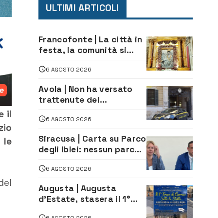
ULTIMI ARTICOLI
Francofonte | La città in
festa, la comunità si
affida alla Madonna
6 AGOSTO 2026
della Neve tra fede e
tradizione
Avola | Non ha versato
trattenute dei
lavoratori: sequestrati
 il
6 AGOSTO 2026
oltre 700 mila euro a
zio
imprenditore della
Siracusa | Carta su Parco
 le
climatizzazione
degli Iblei: nessun parco
può nascere contro le
6 AGOSTO 2026
comunità e il territorio
del
Augusta | Augusta
d’Estate, stasera il 1°
Torneo di Burraco sotto
6 AGOSTO 2026