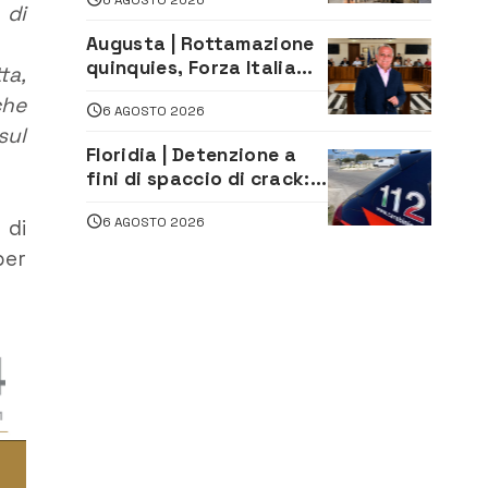
le Stelle: piazza
 di
D’Astorga già sold out
Augusta | Rottamazione
quinquies, Forza Italia
ta,
rivendica il risultato:
che
6 AGOSTO 2026
«La proposta è nostra»
sul
Floridia | Detenzione a
fini di spaccio di crack:
arrestato 22enne
6 AGOSTO 2026
 di
per