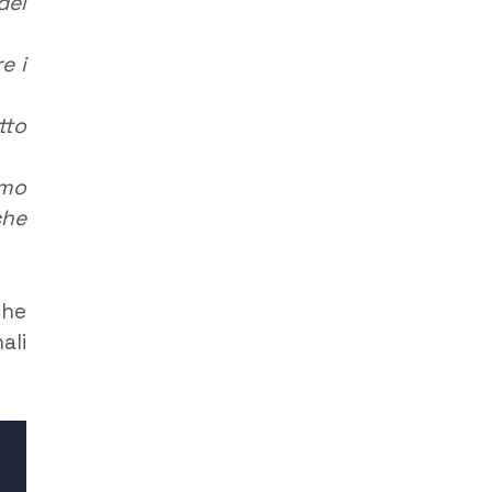
del
e i
tto
emo
che
che
ali