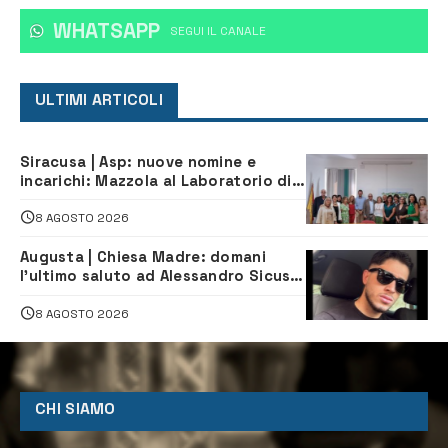
WHATSAPP
‎SEGUI IL CANALE
ULTIMI ARTICOLI
Siracusa | Asp: nuove nomine e
incarichi: Mazzola al Laboratorio di
Sanità pubblica, Matteliano al
Servizio Legale
8 AGOSTO 2026
Augusta | Chiesa Madre: domani
l’ultimo saluto ad Alessandro Sicuso,
morto in un incidente stradale
8 AGOSTO 2026
CHI SIAMO