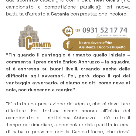
due
sconfitte
casalinghe con il
Club Real Sicili
a (tra
campionato e competizione parallela); ieri nuova
battuta d’arresto a
Catania
con prestazione incolore.
“Fin quando il punteggio è rimasto quello iniziale –
commenta il presidente Enrico Abbruzzo – la squadra
si è espressa su buoni livelli, creando anche delle
difficoltà agli avversari. Poi, però, dopo il gol del
vantaggio avversario, ci siamo sciolti come neve al
sole, non riuscendo a reagire”
.
“E’ stata una prestazione deludente, che ci deve fare
riflettere. Per fortuna siamo ancora all’inizio del
campionato e – sottolinea Abbruzzo – c’è tutto il
tempo per rimediare, a cominciare dalla partita interna
di sabato prossimo con la Canicattinese, che dovrà