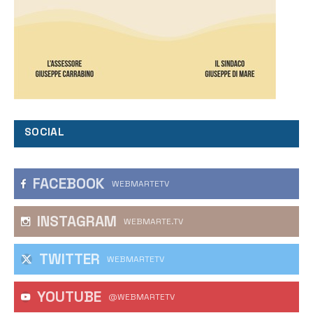
SOCIAL
FACEBOOK
WEBMARTETV
INSTAGRAM
WEBMARTE.TV
TWITTER
WEBMARTETV
YOUTUBE
@WEBMARTETV