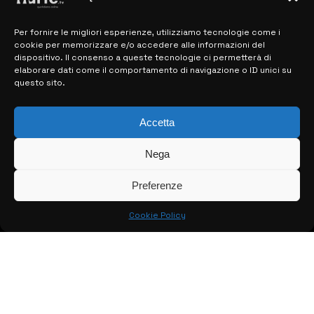
Per fornire le migliori esperienze, utilizziamo tecnologie come i
cookie per memorizzare e/o accedere alle informazioni del
MAPPA DEL SITO
dispositivo. Il consenso a queste tecnologie ci permetterà di
elaborare dati come il comportamento di navigazione o ID unici su
questo sito.
> NOTIZIE
> EDIZIONI LOCALI
Accetta
> CONTATTI
Nega
> INFO
Preferenze
Cookie Policy
© COPYRIGHT 2026:
KFP TELEVISION AND WEB PRODUCTIONS
S.R.L.S.
– P.IVA: 02184950893 – TUTTI I DIRITTI RISERVATI –