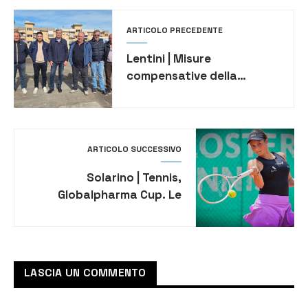
ARTICOLO PRECEDENTE
Lentini | Misure
compensative della
Ragusa–Catania. Ieri
sopralluogo nel quartiere
Scala Alaimo, presto gli
interventi sulle strade
ARTICOLO SUCCESSIVO
Solarino | Tennis,
Globalpharma Cup. Le
finali tutte di domenica:
successi tutti
internazionali
LASCIA UN COMMENTO