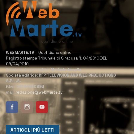
WEBMARTE.TV
– Quotidiano online
Registro stampa Tribunale di Siracusa N. 04/2010 DEL
09/04/2010
Direttore Responsabile:
Michele Accolla
Società editrice:
KFP TELEVISION AND WEB PRODUCTIONS
S.R.L.S.
P.Iva:
02184950893
mail:
redazione@webmarte.tv
ARTICOLI PIÙ LETTI