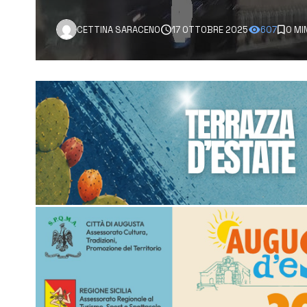
CETTINA SARACENO
17 OTTOBRE 2025
607
0 MI