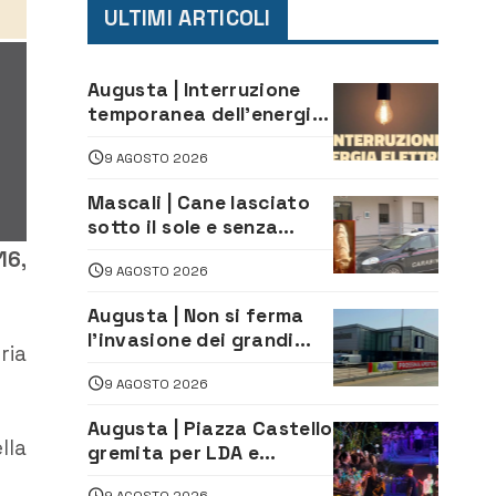
ULTIMI ARTICOLI
Augusta | Interruzione
temporanea dell’energia
elettrica oggi
9 AGOSTO 2026
pomeriggio alla Borgata
per dei lavori
Mascali | Cane lasciato
sotto il sole e senza
acqua: Carabinieri
16,
9 AGOSTO 2026
denunciano proprietario
Augusta | Non si ferma
l’invasione dei grandi
ria
marchi
9 AGOSTO 2026
Augusta | Piazza Castello
lla
gremita per LDA e
Aka7even: musica, colori
9 AGOSTO 2026