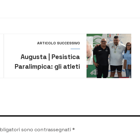
ARTICOLO SUCCESSIVO
Augusta | Pesistica
Paralimpica: gli atleti
della Pol. Giuseppe
Primo, sul tetto
d’Italia
bligatori sono contrassegnati
*