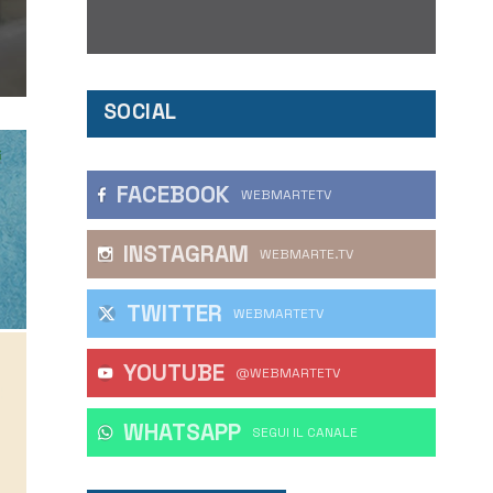
SOCIAL
FACEBOOK
WEBMARTETV
INSTAGRAM
WEBMARTE.TV
TWITTER
WEBMARTETV
YOUTUBE
@WEBMARTETV
WHATSAPP
‎SEGUI IL CANALE