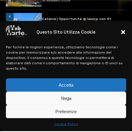
18 GENNAIO 2024
4
Catania | Opportunità di lavoro con St
Microelectronics: centinaia di assunzioni
previste
Questo Sito Utilizza Cookie
28 MARZO 2024
Per fornire le migliori esperienze, utilizziamo tecnologie come i
cookie per memorizzare e/o accedere alle informazioni del
MAPPA DEL SITO
dispositivo. Il consenso a queste tecnologie ci permetterà di
elaborare dati come il comportamento di navigazione o ID unici su
questo sito.
> NOTIZIE
> EDIZIONI LOCALI
Accetta
> CONTATTI
Nega
> INFO
Preferenze
Cookie Policy