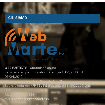
CHI SIAMO
WEBMARTE.TV
– Quotidiano online
Registro stampa Tribunale di Siracusa N. 04/2010 DEL
09/04/2010
Direttore Responsabile:
Michele Accolla
Società editrice:
KFP TELEVISION AND WEB PRODUCTIONS
S.R.L.S.
P.Iva:
02184950893
mail:
redazione@webmarte.tv