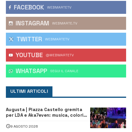
FACEBOOK
WEBMARTETV
INSTAGRAM
WEBMARTE.TV
TWITTER
WEBMARTETV
YOUTUBE
@WEBMARTETV
WHATSAPP
‎SEGUI IL CANALE
ULTIMI ARTICOLI
Augusta | Piazza Castello gremita
per LDA e Aka7even: musica, colori
ed emozioni per “Augusta d’Estate”
9 AGOSTO 2026