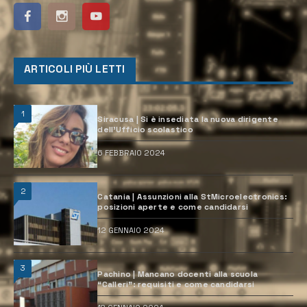
ARTICOLI PIÙ LETTI
1
Siracusa | Si è insediata la nuova dirigente
dell’Ufficio scolastico
6 FEBBRAIO 2024
2
Catania | Assunzioni alla StMicroelectronics:
posizioni aperte e come candidarsi
12 GENNAIO 2024
3
Pachino | Mancano docenti alla scuola
“Calleri”: requisiti e come candidarsi