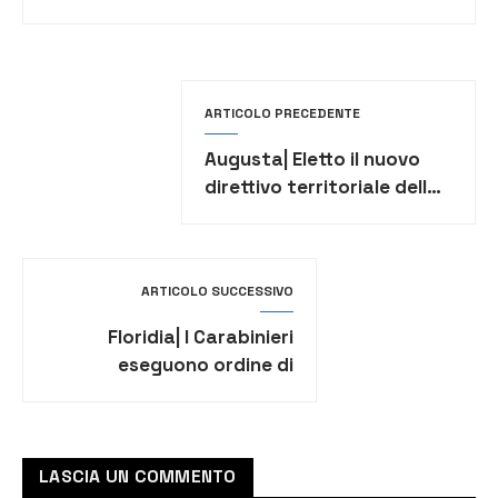
ARTICOLO PRECEDENTE
Augusta| Eletto il nuovo
direttivo territoriale della
Confcommercio. Cappelleri
è la presidente
ARTICOLO SUCCESSIVO
Floridia| I Carabinieri
eseguono ordine di
carcerazione
LASCIA UN COMMENTO