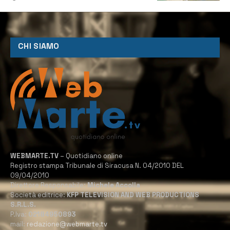
CHI SIAMO
WEBMARTE.TV
– Quotidiano online
Registro stampa Tribunale di Siracusa N. 04/2010 DEL
09/04/2010
Direttore Responsabile:
Michele Accolla
Società editrice:
KFP TELEVISION AND WEB PRODUCTIONS
S.R.L.S.
P.Iva:
02184950893
mail:
redazione@webmarte.tv