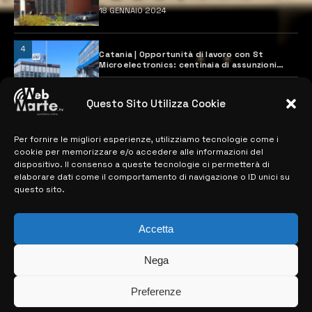
18 GENNAIO 2024
4
Catania | Opportunità di lavoro con St
Microelectronics: centinaia di assunzioni
previste
28 MARZO 2024
Questo Sito Utilizza Cookie
Per fornire le migliori esperienze, utilizziamo tecnologie come i
MAPPA DEL SITO
cookie per memorizzare e/o accedere alle informazioni del
dispositivo. Il consenso a queste tecnologie ci permetterà di
> NOTIZIE
elaborare dati come il comportamento di navigazione o ID unici su
questo sito.
> EDIZIONI LOCALI
> CONTATTI
Accetta
> INFO
Nega
Preferenze