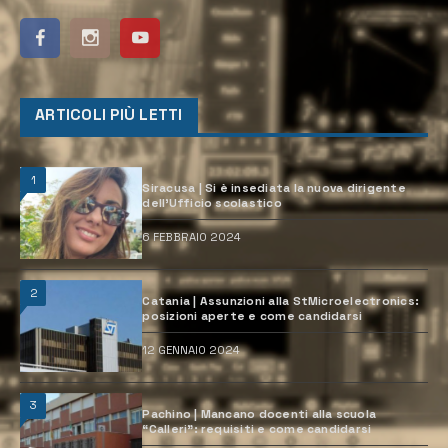
ARTICOLI PIÙ LETTI
1
Siracusa | Si è insediata la nuova dirigente
dell’Ufficio scolastico
6 FEBBRAIO 2024
2
Catania | Assunzioni alla StMicroelectronics:
posizioni aperte e come candidarsi
12 GENNAIO 2024
3
Pachino | Mancano docenti alla scuola
“Calleri”: requisiti e come candidarsi