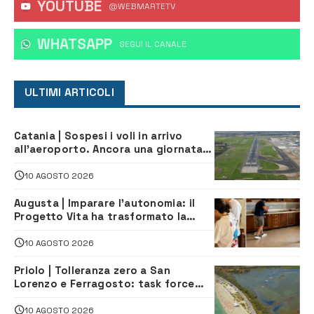
YOUTUBE
@WEBMARTETV
WHATSAPP
‎SEGUI IL CANALE
ULTIMI ARTICOLI
Catania | Sospesi i voli in arrivo
all’aeroporto. Ancora una giornata
di disagi per i viaggiatori
10 AGOSTO 2026
Augusta | Imparare l’autonomia: il
Progetto Vita ha trasformato la
quotidianità in una palestra di
indipendenza
10 AGOSTO 2026
Priolo | Tolleranza zero a San
Lorenzo e Ferragosto: task force
contro degrado e caos sul litorale,
navette gratuite
10 AGOSTO 2026