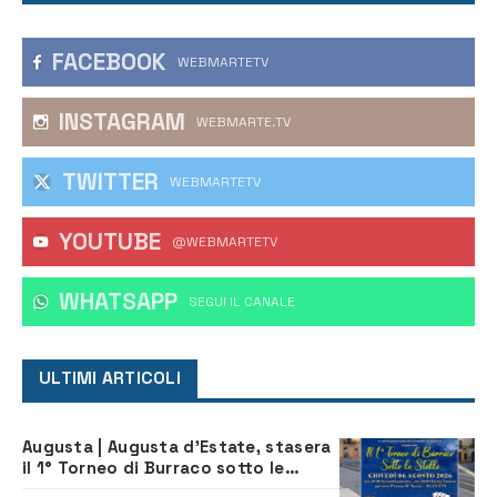
FACEBOOK
WEBMARTETV
INSTAGRAM
WEBMARTE.TV
TWITTER
WEBMARTETV
YOUTUBE
@WEBMARTETV
WHATSAPP
‎SEGUI IL CANALE
ULTIMI ARTICOLI
Augusta | Augusta d’Estate, stasera
il 1° Torneo di Burraco sotto le
Stelle: piazza D’Astorga già sold out