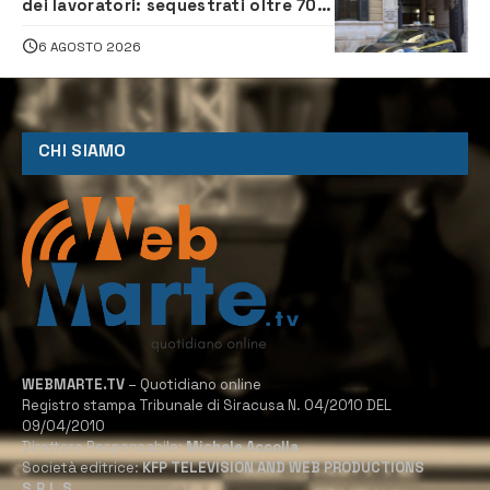
dei lavoratori: sequestrati oltre 700
mila euro a imprenditore della
climatizzazione
6 AGOSTO 2026
CHI SIAMO
WEBMARTE.TV
– Quotidiano online
Registro stampa Tribunale di Siracusa N. 04/2010 DEL
09/04/2010
Direttore Responsabile:
Michele Accolla
Società editrice:
KFP TELEVISION AND WEB PRODUCTIONS
S.R.L.S.