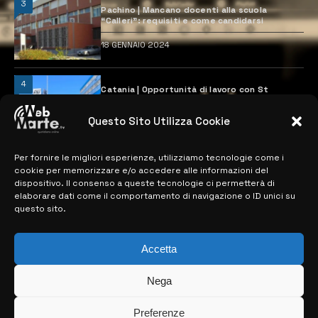
3
Pachino | Mancano docenti alla scuola
“Calleri”: requisiti e come candidarsi
18 GENNAIO 2024
4
Catania | Opportunità di lavoro con St
Microelectronics: centinaia di assunzioni
previste
Questo Sito Utilizza Cookie
28 MARZO 2024
Per fornire le migliori esperienze, utilizziamo tecnologie come i
cookie per memorizzare e/o accedere alle informazioni del
MAPPA DEL SITO
dispositivo. Il consenso a queste tecnologie ci permetterà di
elaborare dati come il comportamento di navigazione o ID unici su
questo sito.
> NOTIZIE
> EDIZIONI LOCALI
Accetta
> CONTATTI
Nega
> INFO
Preferenze