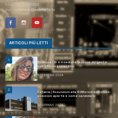
P.Iva:
02184950893
mail:
redazione@webmarte.tv
ARTICOLI PIÙ LETTI
1
Siracusa | Si è insediata la nuova dirigente
dell’Ufficio scolastico
6 FEBBRAIO 2024
2
Catania | Assunzioni alla StMicroelectronics:
posizioni aperte e come candidarsi
12 GENNAIO 2024