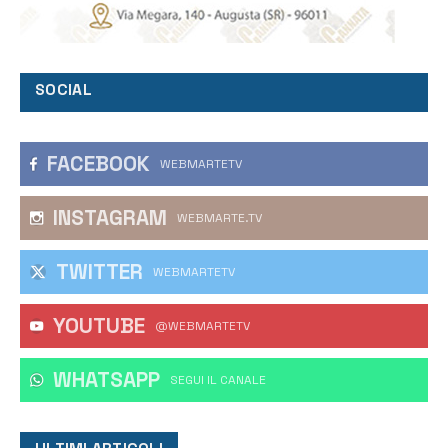
SOCIAL
FACEBOOK
WEBMARTETV
INSTAGRAM
WEBMARTE.TV
TWITTER
WEBMARTETV
YOUTUBE
@WEBMARTETV
WHATSAPP
‎SEGUI IL CANALE