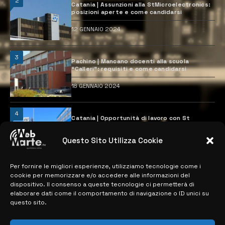
2
Catania | Assunzioni alla StMicroelectronics:
posizioni aperte e come candidarsi
12 GENNAIO 2024
3
Pachino | Mancano docenti alla scuola
“Calleri”: requisiti e come candidarsi
18 GENNAIO 2024
4
Catania | Opportunità di lavoro con St
Microelectronics: centinaia di assunzioni
previste
Questo Sito Utilizza Cookie
28 MARZO 2024
Per fornire le migliori esperienze, utilizziamo tecnologie come i
cookie per memorizzare e/o accedere alle informazioni del
MAPPA DEL SITO
dispositivo. Il consenso a queste tecnologie ci permetterà di
elaborare dati come il comportamento di navigazione o ID unici su
questo sito.
> NOTIZIE