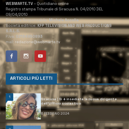
WEBMARTE.TV
– Quotidiano online
Registro stampa Tribunale di Siracusa N. 04/2010 DEL
09/04/2010
Direttore Responsabile:
Michele Accolla
Società editrice:
KFP TELEVISION AND WEB PRODUCTIONS
S.R.L.S.
P.Iva:
02184950893
mail:
redazione@webmarte.tv
ARTICOLI PIÙ LETTI
1
Siracusa | Si è insediata la nuova dirigente
dell’Ufficio scolastico
6 FEBBRAIO 2024