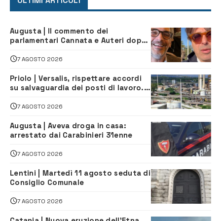
ULTIMI ARTICOLI
Augusta | Il commento dei
parlamentari Cannata e Auteri dopo
la firma del contatto per il
depuratore
7 AGOSTO 2026
Priolo | Versalis, rispettare accordi
su salvaguardia dei posti di lavoro. Il
sindaco scrive alla società
7 AGOSTO 2026
Augusta | Aveva droga in casa:
arrestato dai Carabinieri 31enne
7 AGOSTO 2026
Lentini | Martedì 11 agosto seduta di
Consiglio Comunale
7 AGOSTO 2026
Catania | Nuova eruzione dell’Etna,