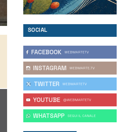
SOCIAL
FACEBOOK
WEBMARTETV
INSTAGRAM
WEBMARTE.TV
TWITTER
WEBMARTETV
YOUTUBE
@WEBMARTETV
WHATSAPP
‎SEGUI IL CANALE