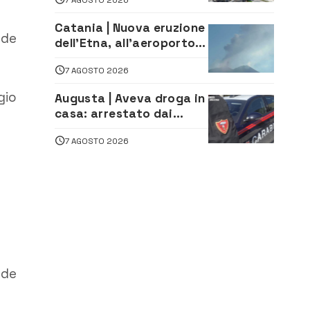
lavoro. Il sindaco scrive
alla società
Catania | Nuova eruzione
rde
dell’Etna, all’aeroporto
Bellini voli in arrivo
7 AGOSTO 2026
dirottati
gio
Augusta | Aveva droga in
casa: arrestato dai
Carabinieri 31enne
7 AGOSTO 2026
rde