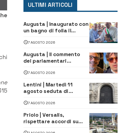
ULTIMI ARTICOLI
che
Augusta | Inaugurato con
un bagno di folla il
McDonald’s di via Aldo
7 AGOSTO 2026
Moro
Augusta | Il commento
chi
dei parlamentari
Cannata e Auteri dopo la
7 AGOSTO 2026
firma del contatto per il
depuratore
one
Lentini | Martedì 11
315
agosto seduta di
Consiglio Comunale
7 AGOSTO 2026
Priolo | Versalis,
rispettare accordi su
salvaguardia dei posti di
7 AGOSTO 2026