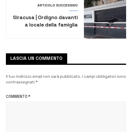
ARTICOLO SUCCESSIVO
Siracusa | Ordigno davanti
a locale della famiglia
Borderi, Fratelli d’Italia:
“servono interventi
urgenti”
LASCIA UN COMMENTO
Il tuo indirizzo email non sarà pubblicato.
I campi obbligatori sono
contrassegnati
*
COMMENTO
*