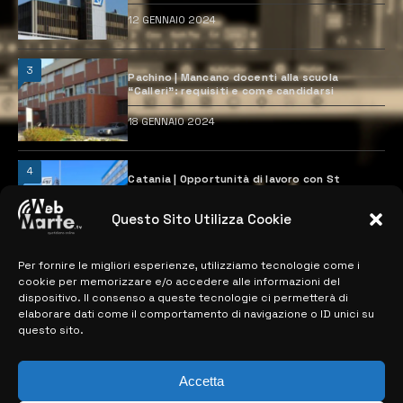
12 GENNAIO 2024
3
Pachino | Mancano docenti alla scuola
“Calleri”: requisiti e come candidarsi
18 GENNAIO 2024
4
Catania | Opportunità di lavoro con St
Microelectronics: centinaia di assunzioni
previste
Questo Sito Utilizza Cookie
28 MARZO 2024
Per fornire le migliori esperienze, utilizziamo tecnologie come i
cookie per memorizzare e/o accedere alle informazioni del
MAPPA DEL SITO
dispositivo. Il consenso a queste tecnologie ci permetterà di
elaborare dati come il comportamento di navigazione o ID unici su
questo sito.
> NOTIZIE
> EDIZIONI LOCALI
Accetta