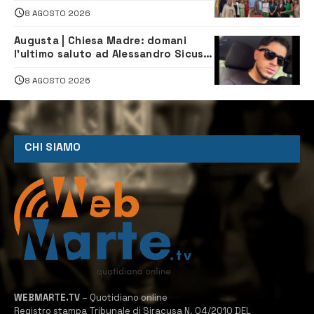
Sanità pubblica, Matteliano al
Servizio Legale
8 AGOSTO 2026
Augusta | Chiesa Madre: domani
l’ultimo saluto ad Alessandro Sicuso,
morto in un incidente stradale
8 AGOSTO 2026
CHI SIAMO
WEBMARTE.TV
– Quotidiano online
Registro stampa Tribunale di Siracusa N. 04/2010 DEL