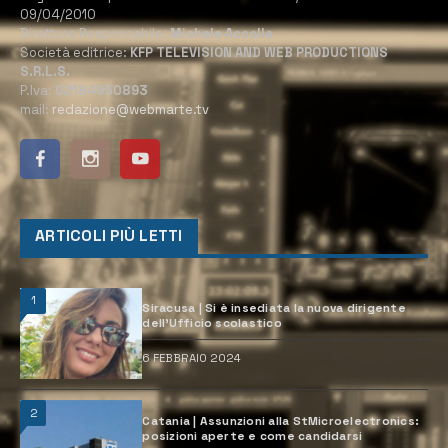
09/04/2010
Direttore Responsabile:
Michele Accolla
Società editrice:
KFP TELEVISION AND WEB PRODUCTIONS
S.R.L.S.
P.Iva:
02184950893
mail:
redazione@webmarte.tv
ARTICOLI PIÙ LETTI
1
Siracusa | Si è insediata la nuova dirigente
dell’Ufficio scolastico
6 FEBBRAIO 2024
2
Catania | Assunzioni alla StMicroelectronics:
posizioni aperte e come candidarsi