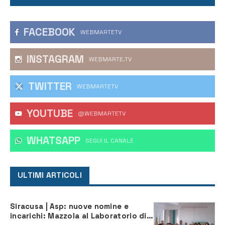
FACEBOOK
WEBMARTETV
INSTAGRAM
WEBMARTE.TV
TWITTER
WEBMARTETV
YOUTUBE
@WEBMARTETV
WHATSAPP
‎SEGUI IL CANALE
ULTIMI ARTICOLI
Siracusa | Asp: nuove nomine e
incarichi: Mazzola al Laboratorio di