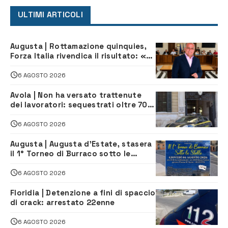
ULTIMI ARTICOLI
Augusta | Rottamazione quinquies,
Forza Italia rivendica il risultato: «La
proposta è nostra»
6 AGOSTO 2026
Avola | Non ha versato trattenute
dei lavoratori: sequestrati oltre 700
mila euro a imprenditore della
climatizzazione
6 AGOSTO 2026
Augusta | Augusta d’Estate, stasera
il 1° Torneo di Burraco sotto le
Stelle: piazza D’Astorga già sold out
6 AGOSTO 2026
Floridia | Detenzione a fini di spaccio
di crack: arrestato 22enne
6 AGOSTO 2026