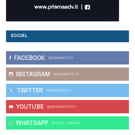
SOCIAL
FACEBOOK
WEBMARTETV
INSTAGRAM
WEBMARTE.TV
TWITTER
WEBMARTETV
YOUTUBE
@WEBMARTETV
WHATSAPP
‎SEGUI IL CANALE