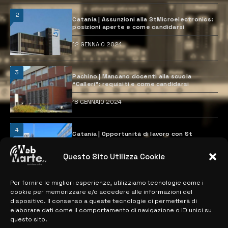
2
Catania | Assunzioni alla StMicroelectronics:
posizioni aperte e come candidarsi
12 GENNAIO 2024
3
Pachino | Mancano docenti alla scuola
“Calleri”: requisiti e come candidarsi
18 GENNAIO 2024
4
Catania | Opportunità di lavoro con St
Microelectronics: centinaia di assunzioni
previste
Questo Sito Utilizza Cookie
28 MARZO 2024
Per fornire le migliori esperienze, utilizziamo tecnologie come i
cookie per memorizzare e/o accedere alle informazioni del
MAPPA DEL SITO
dispositivo. Il consenso a queste tecnologie ci permetterà di
elaborare dati come il comportamento di navigazione o ID unici su
questo sito.
> NOTIZIE