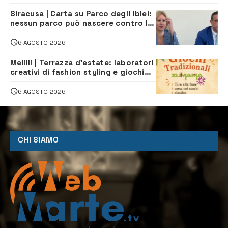
Siracusa | Carta su Parco degli Iblei:
nessun parco può nascere contro le
comunità e il territorio
6 AGOSTO 2026
Melilli | Terrazza d’estate: laboratori
creativi di fashion styling e giochi
tradizionali di Zuimama, ecco come
iscriversi
6 AGOSTO 2026
CHI SIAMO