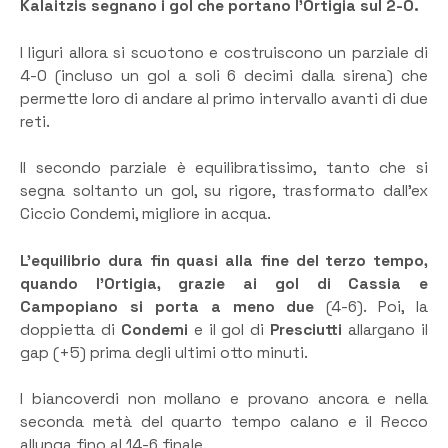
Kalaitzis segnano i gol che portano l’Ortigia sul 2-0.
I liguri allora si scuotono e costruiscono un parziale di
4-0 (incluso un gol a soli 6 decimi dalla sirena) che
permette loro di andare al primo intervallo avanti di due
reti.
Il secondo parziale è equilibratissimo, tanto che si
segna soltanto un gol, su rigore, trasformato dall’ex
Ciccio Condemi, migliore in acqua.
L’equilibrio dura fin quasi alla fine del terzo tempo,
quando l’Ortigia, grazie ai gol di Cassia e
Campopiano si porta a meno due
(4-6). Poi, la
doppietta di
Condemi
e il gol di
Presciutti
allargano il
gap (+5) prima degli ultimi otto minuti.
I biancoverdi non mollano e provano ancora e nella
seconda metà del quarto tempo calano e il Recco
allunga fino al 14-6 finale.