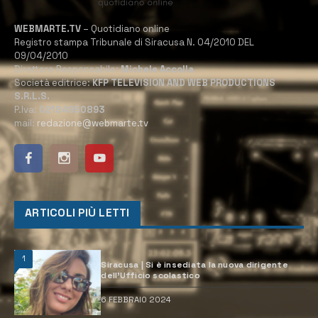
WEBMARTE.TV
– Quotidiano online
Registro stampa Tribunale di Siracusa N. 04/2010 DEL
09/04/2010
Direttore Responsabile:
Michele Accolla
Società editrice:
KFP TELEVISION AND WEB PRODUCTIONS
S.R.L.S.
P.Iva:
02184950893
mail:
redazione@webmarte.tv
ARTICOLI PIÙ LETTI
1
Siracusa | Si è insediata la nuova dirigente
dell’Ufficio scolastico
6 FEBBRAIO 2024