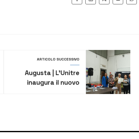
ARTICOLO SUCCESSIVO
Augusta | L’Unitre
inaugura il nuovo
anno sociale tra
emozione, cultura e
progetti condivisi