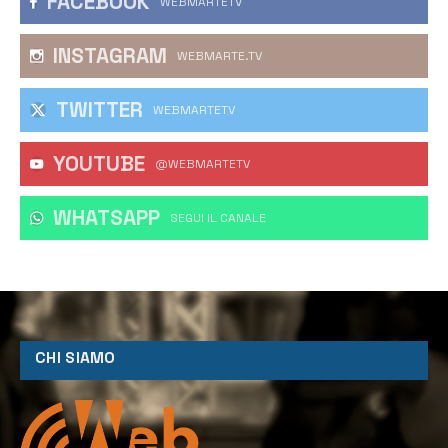
FACEBOOK
WEBMARTETV
INSTAGRAM
WEBMARTE.TV
TWITTER
WEBMARTETV
YOUTUBE
@WEBMARTETV
WHATSAPP
‎SEGUI IL CANALE
CHI SIAMO