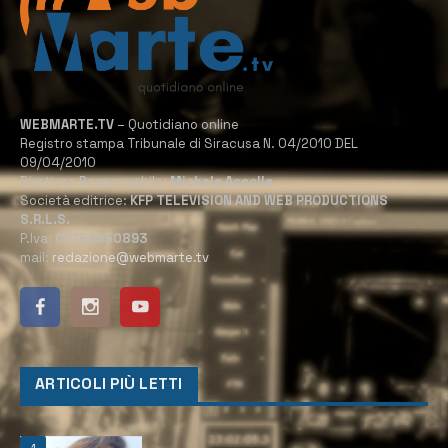
WEBMARTE.TV
– Quotidiano online
Registro stampa Tribunale di Siracusa N. 04/2010 DEL
09/04/2010
Direttore Responsabile:
Michele Accolla
Società editrice:
KFP TELEVISION AND WEB PRODUCTIONS
S.R.L.S.
P.Iva:
02184950893
mail:
redazione@webmarte.tv
ARTICOLI PIÙ LETTI