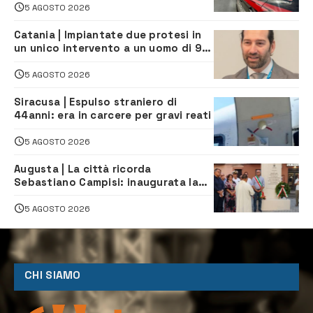
5 AGOSTO 2026
Catania | Impiantate due protesi in
un unico intervento a un uomo di 98
anni. Protagonista il chirurgo
augustano Giuseppe Mazziotta
5 AGOSTO 2026
Siracusa | Espulso straniero di
44anni: era in carcere per gravi reati
5 AGOSTO 2026
Augusta | La città ricorda
Sebastiano Campisi: inaugurata la
piazza dedicata al minatore morto
nella tragedia di Marcinelle
5 AGOSTO 2026
CHI SIAMO