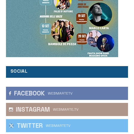
SOCIAL
FACEBOOK
WEBMARTETV
INSTAGRAM
WEBMARTE.TV
TWITTER
WEBMARTETV