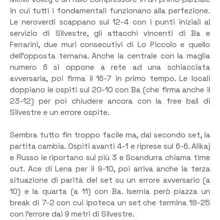
in cui tutti i fondamentali funzionano alla perfezione.
Le neroverdi scappano sul 12-4 con i punti iniziali al
servizio di Silvestre, gli attacchi vincenti di Ba e
Ferrarini, due muri consecutivi di Lo Piccolo e quello
dell’opposta ternana. Anche la centrale con la maglia
numero 6 si oppone a rete ad una schiacciata
avversaria, poi firma il 16-7 in primo tempo. Le locali
doppiano le ospiti sul 20-10 con Ba (che firma anche il
23-12) per poi chiudere ancora con la free ball di
Silvestre e un errore ospite.
Sembra tutto fin troppo facile ma, dal secondo set, la
partita cambia. Ospiti avanti 4-1 e riprese sul 6-6. Alikaj
e Russo le riportano sul più 3 e Scandurra chiama time
out. Ace di Lena per il 9-10, poi arriva anche la terza
situazione di parità del set su un errore avversario (a
10) e la quarta (a 11) con Ba. Isernia però piazza un
break di 7-2 con cui ipoteca un set che termina 18-25
con l’errore dai 9 metri di Silvestre.