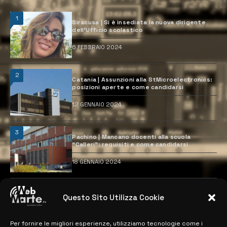
1
Siracusa | Si è insediata la nuova dirigente
dell’Ufficio scolastico
6 FEBBRAIO 2024
2
Catania | Assunzioni alla StMicroelectronics:
posizioni aperte e come candidarsi
12 GENNAIO 2024
3
Pachino | Mancano docenti alla scuola
“Calleri”: requisiti e come candidarsi
18 GENNAIO 2024
4
Catania | Opportunità di lavoro con St
Questo Sito Utilizza Cookie
Microelectronics: centinaia di assunzioni
previste
28 MARZO 2024
Per fornire le migliori esperienze, utilizziamo tecnologie come i