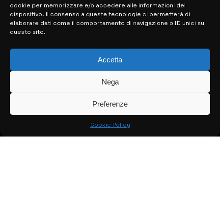
cookie per memorizzare e/o accedere alle informazioni del
dispositivo. Il consenso a queste tecnologie ci permetterà di
elaborare dati come il comportamento di navigazione o ID unici su
MAPPA DEL SITO
questo sito.
> NOTIZIE
Accetta
> EDIZIONI LOCALI
Nega
> CONTATTI
Preferenze
> INFO
Cookie Policy
© COPYRIGHT 2026:
KFP TELEVISION AND WEB PRODUCTIONS
S.R.L.S.
– P.IVA: 02184950893 – TUTTI I DIRITTI RISERVATI –
CREATO DA LUIGI PITARI