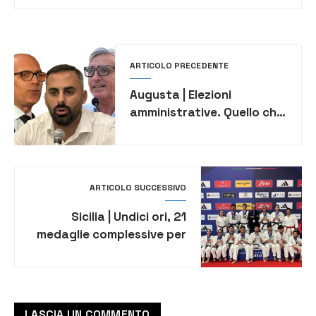
ARTICOLO PRECEDENTE
Augusta | Elezioni
amministrative. Quello che
bisogna sapere per votare
ARTICOLO SUCCESSIVO
Sicilia | Undici ori, 21
medaglie complessive per
il Dojo Catania ai tricolori
di ju-jitsu
LASCIA UN COMMENTO