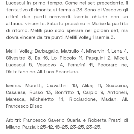
Lucescul in primo tempo. Come nel set precedente, il
tentativo di rimonta si ferma a 23. Sono di Vescovo gli
ultimi due punti neroverdi. Isernia chiude con un
attacco vincente. Sabato prossimo in Molise la partita
di ritorno. Melilli può solo sperare nel golden set, ma
dovrà vincere da tre punti. Melilli Volley 1 Isernia 3.
Melilli Volley: Barbagallo, Matrullo 4, Minervini 1, Lena 4,
Silvestre 8, Ba 16, Lo Piccolo 11, Pasquini 2, Miceli,
Lucescul 5, Vescovo 4, Ferrarini 11, Pecoraro ne,
Distefano ne. All. Luca Scandurra.
Isernia: Moretti, Ciavattini 10, Alikaj 11, Scaccino,
Casalese, Russo 13, Bonfitto 1, Carpio 9, Antonelli,
Maresca, Micheletto 14, Ricciardone, Madan. All.
Francesco Eliseo
Arbitri: Francesco Saverio Suaria e Roberta Presti di
Milano. Parziali: 25-12, 18-25, 23-25, 23-25.