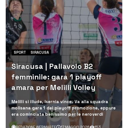
SPORT
SIRACUSA
Siracusa | Pallavolo B2
femminile: gara 1 playoff
amara per Melilli Volley
Melilli si illude, Isernia vince. Va alla squadra
molisana gara 1 dei playoff promozione, eppure
era cominciata benissimo per le neroverdi
REDAZIONE WEBMARTE
17 MAGGIO 2026
153