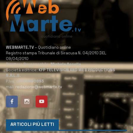
WEBMARTE.TV
– Quotidiano online
Registro stampa Tribunale di Siracusa N. 04/2010 DEL
09/04/2010
Direttore Responsabile:
Michele Accolla
Società editrice:
KFP TELEVISION AND WEB PRODUCTIONS
S.R.L.S.
P.Iva:
02184950893
mail:
redazione@webmarte.tv
ARTICOLI PIÙ LETTI