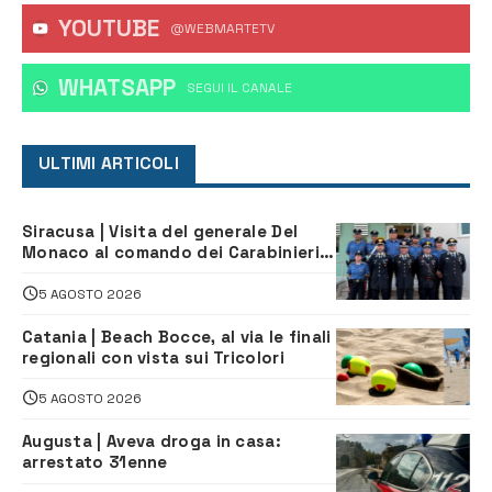
YOUTUBE
@WEBMARTETV
WHATSAPP
‎SEGUI IL CANALE
ULTIMI ARTICOLI
Siracusa | Visita del generale Del
Monaco al comando dei Carabinieri e
alle Stazioni di Ortigia, Carlentini,
Ferla e Sortino
5 AGOSTO 2026
Catania | Beach Bocce, al via le finali
regionali con vista sui Tricolori
5 AGOSTO 2026
Augusta | Aveva droga in casa:
arrestato 31enne