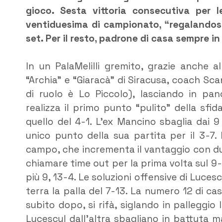
gioco. Sesta vittoria consecutiva per 
ventiduesima di campionato, “regalandosi”
set. Per il resto, padrone di casa sempre in
In un PalaMelilli gremito, grazie anche al
“Archia” e “Giaracà” di Siracusa, coach Sca
di ruolo è Lo Piccolo), lasciando in pan
realizza il primo punto “pulito” della sfid
quello del 4-1. L’ex Mancino sbaglia dai 9 
unico punto della sua partita per il 3-7.
campo, che incrementa il vantaggio con du
chiamare time out per la prima volta sul 9-3
più 9, 13-4. Le soluzioni offensive di Luc
terra la palla del 7-13. La numero 12 di ca
subito dopo, si rifà, siglando in palleggi
Lucescul dall’altra sbagliano in battuta m