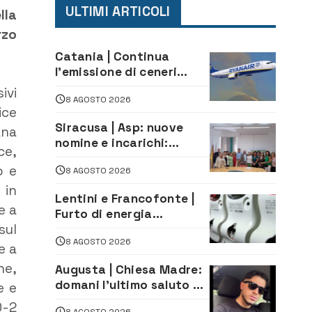
ULTIMI ARTICOLI
lla
rzo
Catania | Continua
l’emissione di ceneri
dall’Etna. Sospese le
ivi
8 AGOSTO 2026
attività all’aeroporto di
ice
Fontanarossa
Siracusa | Asp: nuove
ana
nomine e incarichi:
ce,
Mazzola al Laboratorio
o e
8 AGOSTO 2026
di Sanità pubblica,
Matteliano al Servizio
 in
Lentini e Francofonte |
Legale
e a
Furto di energia
sul
elettrica, denunciate 4
8 AGOSTO 2026
persone
e a
he,
Augusta | Chiesa Madre:
domani l’ultimo saluto ad
e e
Alessandro Sicuso,
0-2
8 AGOSTO 2026