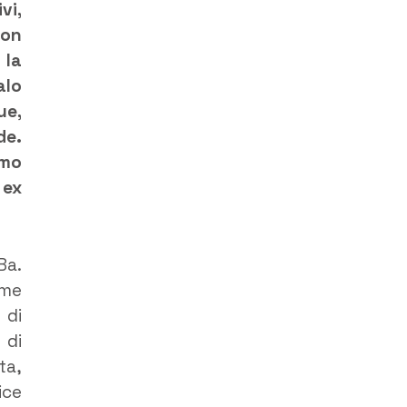
vi,
con
 la
alo
ue,
de.
imo
 ex
Ba.
eme
 di
 di
ta,
ice