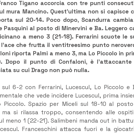
 Franco Tigano accorcia con tre punti consecuti
cul mura Mancino. Quest’ultima non si capisce 
i porta sul 20-14. Poco dopo, Scandurra cambia
Pasquini al posto di Minervini e Ba. Leggero c
icinano a meno 3 (21-18). Ferrarini scuote le s
 l’ace che frutta il ventitreesimo punto nerover
loni riporta Palmi a meno 3, ma Lo Piccolo in pr
0. Dopo il punto di Confaloni, è l’attaccante
iata su cui Drago non può nulla.
 sul 6-2 con Ferrarini, Lucescul, Lo Piccolo e 
entale che vede incidere Lucescul, prima insi
 Piccolo. Spazio per Miceli sul 18-10 al posto
o ma si rilassa troppo, consentendo alle ospiti
ul meno 1 (22-21). Salimbeni manda out in battu
escul. Franceschini attacca fuori e la giocatr