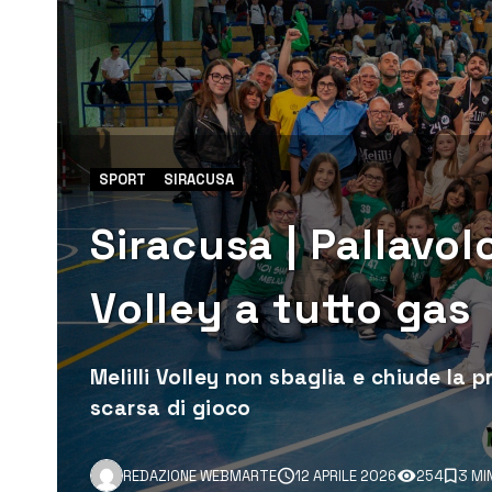
SPORT
SIRACUSA
Siracusa | Pallavol
Volley a tutto gas
Melilli Volley non sbaglia e chiude la 
scarsa di gioco
REDAZIONE WEBMARTE
12 APRILE 2026
254
3 MI