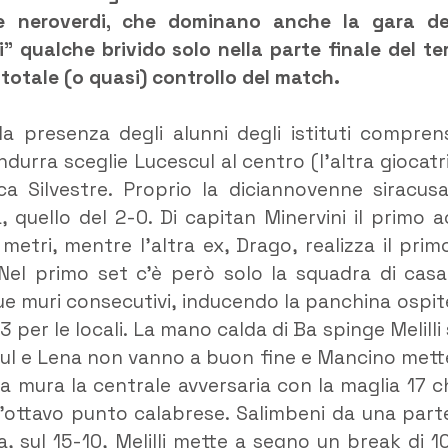
le neroverdi, che dominano anche la gara de
 qualche brivido solo nella parte finale del te
 totale (o quasi) controllo del match.
la presenza degli alunni degli istituti comprens
ndurra sceglie Lucescul al centro (l’altra giocatr
ca Silvestre. Proprio la diciannovenne siracus
a, quello del 2-0. Di capitan Minervini il primo a
metri, mentre l’altra ex, Drago, realizza il prim
 Nel primo set c’è però solo la squadra di casa
e muri consecutivi, inducendo la panchina ospit
 per le locali. La mano calda di Ba spinge Melilli 
escul e Lena non vanno a buon fine e Mancino mett
sa mura la centrale avversaria con la maglia 17 c
o l’ottavo punto calabrese. Salimbeni da una part
a, sul 15-10, Melilli mette a segno un break di 1