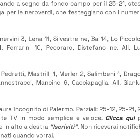
dando a segno da fondo campo per il 25-21, ste
ga per le neroverdi, che festeggiano con i numer
nervini 3, Lena 11, Silvestre ne, Ba 14, Lo Piccolo
, Ferrarini 10, Pecoraro, Distefano ne. All. L
edretti, Mastrilli 1, Merler 2, Salimbeni 1, Drago
nnestracci, Mancino 6, Cacciapaglia. All. Gianl
ura Incognito di Palermo. Parziali: 25-12, 25-21, 
arte TV in modo semplice e veloce.
Clicca qui
p
e in alto a destra
“Iscriviti”
. Non riceverai notific
rnati quando vorrai.