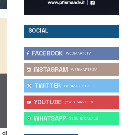
SOCIAL
FACEBOOK
WEBMARTETV
INSTAGRAM
WEBMARTE.TV
TWITTER
WEBMARTETV
YOUTUBE
@WEBMARTETV
WHATSAPP
‎SEGUI IL CANALE
 di