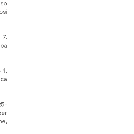
sso
osi
 7.
uca
 1,
uca
25-
er
he,