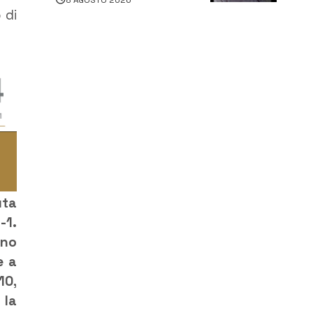
morto in un incidente
 di
stradale
uta
-1.
ano
e a
10,
 la