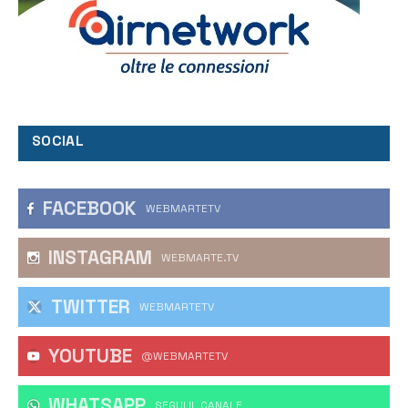
SOCIAL
FACEBOOK
WEBMARTETV
INSTAGRAM
WEBMARTE.TV
TWITTER
WEBMARTETV
YOUTUBE
@WEBMARTETV
WHATSAPP
‎SEGUI IL CANALE