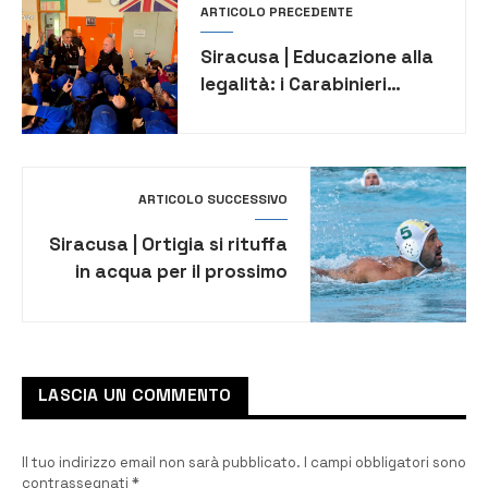
ARTICOLO PRECEDENTE
Siracusa | Educazione alla
legalità: i Carabinieri
incontrano gli alunni del
“Brancati” di Belvedere
ARTICOLO SUCCESSIVO
Siracusa | Ortigia si rituffa
in acqua per il prossimo
impegno casalingo contro
il Trieste
LASCIA UN COMMENTO
Il tuo indirizzo email non sarà pubblicato.
I campi obbligatori sono
contrassegnati
*