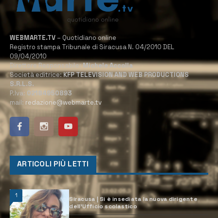
WEBMARTE.TV
– Quotidiano online
Registro stampa Tribunale di Siracusa N. 04/2010 DEL
09/04/2010
Direttore Responsabile:
Michele Accolla
Società editrice:
KFP TELEVISION AND WEB PRODUCTIONS
S.R.L.S.
P.Iva:
02184950893
mail:
redazione@webmarte.tv
ARTICOLI PIÙ LETTI
1
Siracusa | Si è insediata la nuova dirigente
dell’Ufficio scolastico