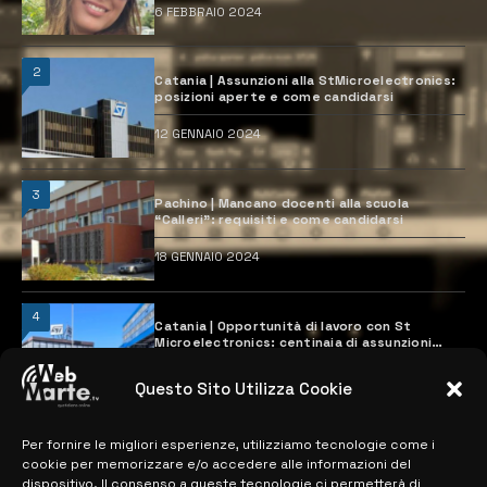
6 FEBBRAIO 2024
2
Catania | Assunzioni alla StMicroelectronics:
posizioni aperte e come candidarsi
12 GENNAIO 2024
3
Pachino | Mancano docenti alla scuola
“Calleri”: requisiti e come candidarsi
18 GENNAIO 2024
4
Catania | Opportunità di lavoro con St
Microelectronics: centinaia di assunzioni
previste
28 MARZO 2024
Questo Sito Utilizza Cookie
Per fornire le migliori esperienze, utilizziamo tecnologie come i
MAPPA DEL SITO
cookie per memorizzare e/o accedere alle informazioni del
dispositivo. Il consenso a queste tecnologie ci permetterà di