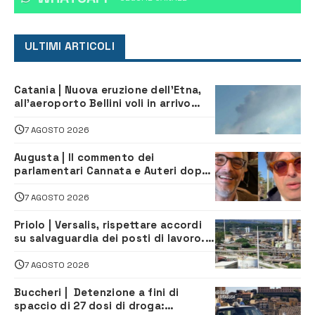
ULTIMI ARTICOLI
Catania | Nuova eruzione dell’Etna,
all’aeroporto Bellini voli in arrivo
dirottati
7 AGOSTO 2026
Augusta | Il commento dei
parlamentari Cannata e Auteri dopo
la firma del contatto per il
depuratore
7 AGOSTO 2026
Priolo | Versalis, rispettare accordi
su salvaguardia dei posti di lavoro. Il
sindaco scrive alla società
7 AGOSTO 2026
Buccheri | Detenzione a fini di
spaccio di 27 dosi di droga: