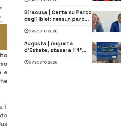
Siracusa | Carta su Parco
degli Iblei: nessun parco
può nascere contro le
6 AGOSTO 2026
comunità e il territorio
Augusta | Augusta
d’Estate, stasera il 1°
tto
Torneo di Burraco sotto
amo
6 AGOSTO 2026
le Stelle: piazza
D’Astorga già sold out
e e
che
aff
ato
Cus