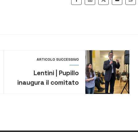
ARTICOLO SUCCESSIVO
Lentini | Pupillo
inaugura il comitato
elettorale, “Un
progetto di
rigenerazione per
ridare dignità alla
città”