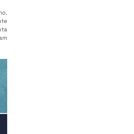
no.
nte
nta
eam