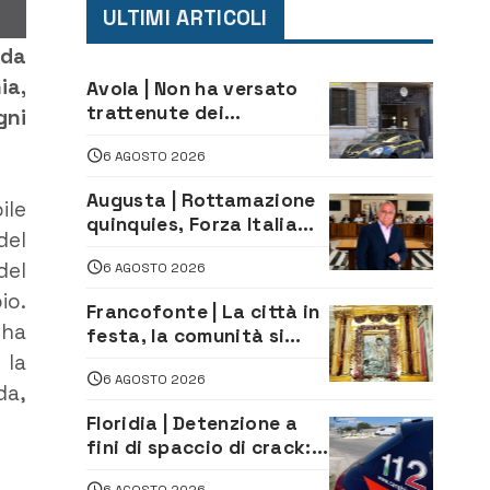
ULTIMI ARTICOLI
nda
ia,
Avola | Non ha versato
trattenute dei
gni
lavoratori: sequestrati
6 AGOSTO 2026
oltre 700 mila euro a
imprenditore della
Augusta | Rottamazione
ile
climatizzazione
quinquies, Forza Italia
del
rivendica il risultato:
del
6 AGOSTO 2026
«La proposta è nostra»
io.
Francofonte | La città in
 ha
festa, la comunità si
affida alla Madonna
 la
6 AGOSTO 2026
della Neve tra fede e
da,
tradizione
Floridia | Detenzione a
fini di spaccio di crack:
arrestato 22enne
6 AGOSTO 2026