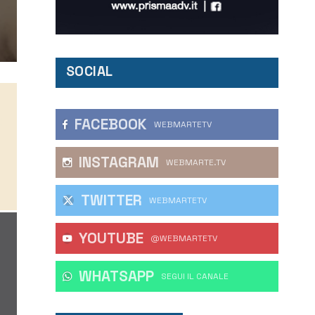
SOCIAL
FACEBOOK
WEBMARTETV
INSTAGRAM
WEBMARTE.TV
TWITTER
WEBMARTETV
YOUTUBE
@WEBMARTETV
WHATSAPP
‎SEGUI IL CANALE