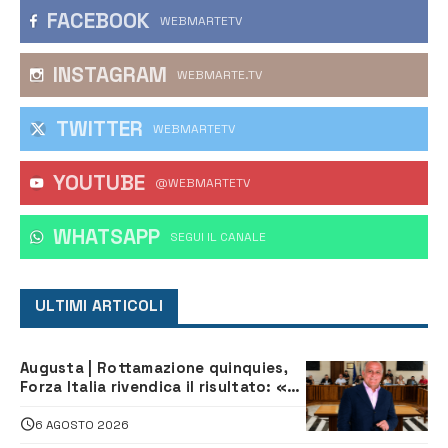
FACEBOOK
WEBMARTETV
INSTAGRAM
WEBMARTE.TV
TWITTER
WEBMARTETV
YOUTUBE
@WEBMARTETV
WHATSAPP
‎SEGUI IL CANALE
ULTIMI ARTICOLI
Augusta | Rottamazione quinquies,
Forza Italia rivendica il risultato: «La
proposta è nostra»
6 AGOSTO 2026