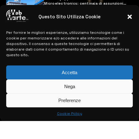
Microelectronics: centinaia di assunzioni
previste
28 MARZO 2024
Questo Sito Utilizza Cookie
Per fornire le migliori esperienze, utilizziamo tecnologie come i
MAPPA DEL SITO
cookie per memorizzare e/o accedere alle informazioni del
dispositivo. Il consenso a queste tecnologie ci permetterà di
elaborare dati come il comportamento di navigazione o ID unici su
> NOTIZIE
questo sito.
> EDIZIONI LOCALI
Accetta
> CONTATTI
Nega
> INFO
Preferenze
Cookie Policy