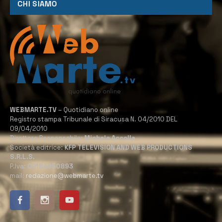
CHI SIAMO
WEBMARTE.TV
– Quotidiano online
Registro stampa Tribunale di Siracusa N. 04/2010 DEL
09/04/2010
Direttore Responsabile:
Michele Accolla
Società editrice:
KFP TELEVISION AND WEB PRODUCTIONS
S.R.L.S.
P.Iva:
02184950893
mail:
redazione@webmarte.tv