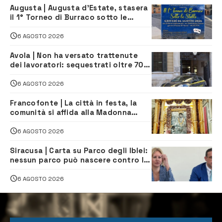
Augusta | Augusta d’Estate, stasera
il 1° Torneo di Burraco sotto le
Stelle: piazza D’Astorga già sold out
6 AGOSTO 2026
Avola | Non ha versato trattenute
dei lavoratori: sequestrati oltre 700
mila euro a imprenditore della
climatizzazione
6 AGOSTO 2026
Francofonte | La città in festa, la
comunità si affida alla Madonna
della Neve tra fede e tradizione
6 AGOSTO 2026
Siracusa | Carta su Parco degli Iblei:
nessun parco può nascere contro le
comunità e il territorio
6 AGOSTO 2026