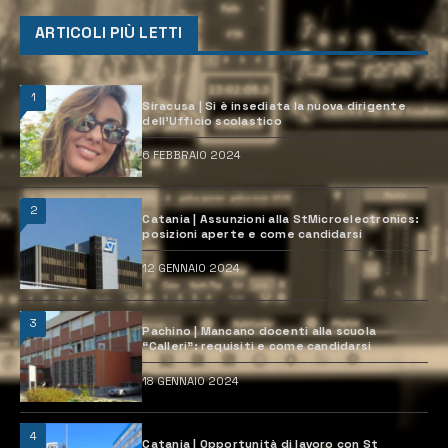
ARTICOLI PIÙ LETTI
1
Siracusa | Si è insediata la nuova dirigente
dell’Ufficio scolastico
6 FEBBRAIO 2024
2
Catania | Assunzioni alla StMicroelectronics:
posizioni aperte e come candidarsi
12 GENNAIO 2024
3
Pachino | Mancano docenti alla scuola
“Calleri”: requisiti e come candidarsi
18 GENNAIO 2024
4
Catania | Opportunità di lavoro con St