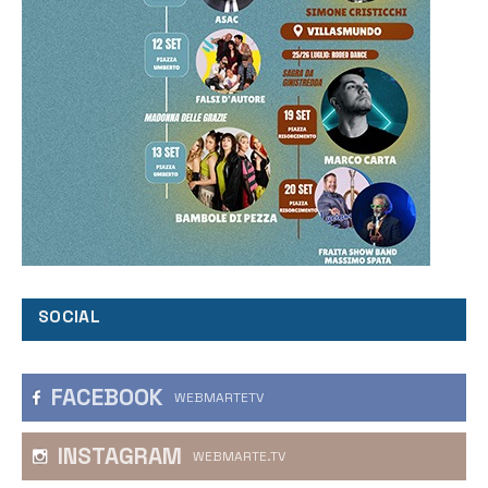
SOCIAL
FACEBOOK
WEBMARTETV
INSTAGRAM
WEBMARTE.TV