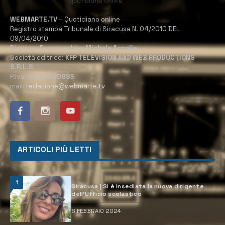
WEBMARTE.TV
– Quotidiano online
Registro stampa Tribunale di Siracusa N. 04/2010 DEL
09/04/2010
Direttore Responsabile:
Michele Accolla
Società editrice:
KFP TELEVISION AND WEB PRODUCTIONS
S.R.L.S.
P.Iva:
02184950893
mail:
redazione@webmarte.tv
ARTICOLI PIÙ LETTI
1
Siracusa | Si è insediata la nuova dirigente
dell’Ufficio scolastico
6 FEBBRAIO 2024