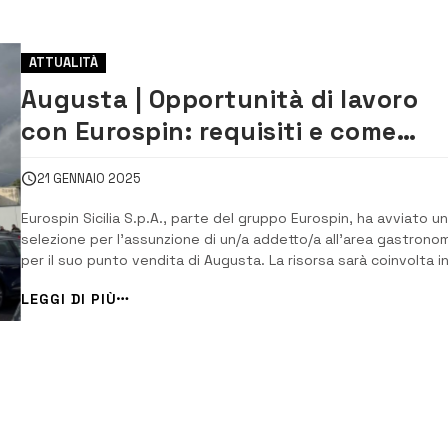
ATTUALITÀ
Augusta | Opportunità di lavoro
con Eurospin: requisiti e come
candidarsi
21 GENNAIO 2025
Eurospin Sicilia S.p.A., parte del gruppo Eurospin, ha avviato u
selezione per l’assunzione di un/a addetto/a all’area gastrono
per il suo punto vendita di Augusta. La risorsa sarà coinvolta i
diverse attività, tra cui la vendita assistita al banco, la
LEGGI DI PIÙ
preparazione dei prodotti gastronomici come formaggi e salumi
l’o...