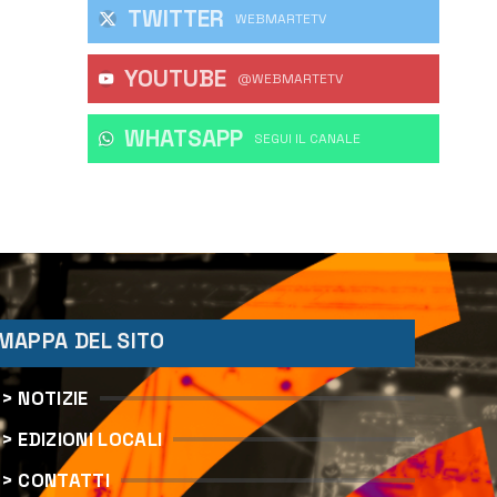
TWITTER
WEBMARTETV
YOUTUBE
@WEBMARTETV
WHATSAPP
‎SEGUI IL CANALE
MAPPA DEL SITO
> NOTIZIE
> EDIZIONI LOCALI
> CONTATTI