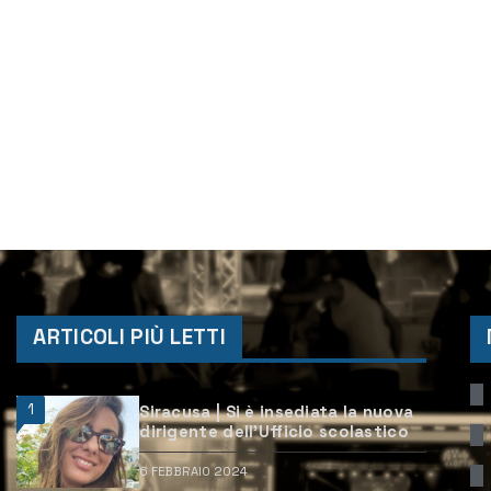
ARTICOLI PIÙ LETTI
1
Siracusa | Si è insediata la nuova
dirigente dell’Ufficio scolastico
6 FEBBRAIO 2024