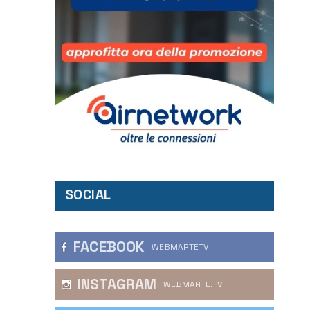
SOCIAL
FACEBOOK
WEBMARTETV
INSTAGRAM
WEBMARTE.TV