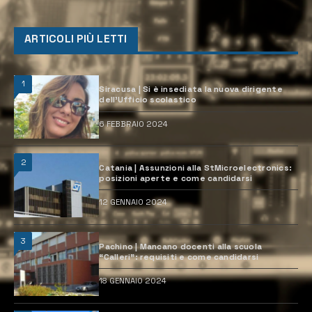
ARTICOLI PIÙ LETTI
1
Siracusa | Si è insediata la nuova dirigente
dell’Ufficio scolastico
6 FEBBRAIO 2024
2
Catania | Assunzioni alla StMicroelectronics:
posizioni aperte e come candidarsi
12 GENNAIO 2024
3
Pachino | Mancano docenti alla scuola
“Calleri”: requisiti e come candidarsi
18 GENNAIO 2024