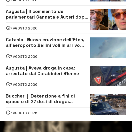
Augusta | Il commento dei
parlamentari Cannata e Auteri dopo
la firma del contatto per il
depuratore
7 AGOSTO 2026
Catania | Nuova eruzione dell’Etna,
all’aeroporto Bellini voli in arrivo
dirottati
7 AGOSTO 2026
Augusta | Aveva droga in casa:
arrestato dai Carabinieri 31enne
7 AGOSTO 2026
Buccheri | Detenzione a fini di
spaccio di 27 dosi di droga:
denunciati tre 20enni
7 AGOSTO 2026