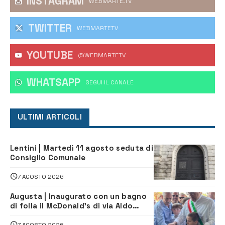
INSTAGRAM
WEBMARTE.TV
TWITTER
WEBMARTETV
YOUTUBE
@WEBMARTETV
WHATSAPP
‎SEGUI IL CANALE
ULTIMI ARTICOLI
Lentini | Martedì 11 agosto seduta di
Consiglio Comunale
7 AGOSTO 2026
Augusta | Inaugurato con un bagno
di folla il McDonald’s di via Aldo
Moro
7 AGOSTO 2026