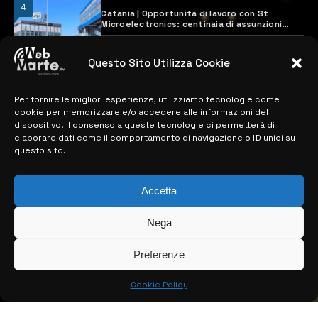
4
Catania | Opportunità di lavoro con St
Microelectronics: centinaia di assunzioni
previste
28 MARZO 2024
Questo Sito Utilizza Cookie
Per fornire le migliori esperienze, utilizziamo tecnologie come i
MAPPA DEL SITO
cookie per memorizzare e/o accedere alle informazioni del
dispositivo. Il consenso a queste tecnologie ci permetterà di
> NOTIZIE
elaborare dati come il comportamento di navigazione o ID unici su
questo sito.
> EDIZIONI LOCALI
Accetta
> CONTATTI
> INFO
Nega
Preferenze
Cookie Policy