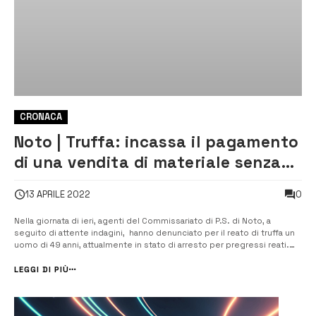
CRONACA
Noto | Truffa: incassa il pagamento
di una vendita di materiale senza
mai consegnare la merce
0
13 APRILE 2022
Nella giornata di ieri, agenti del Commissariato di P.S. di Noto, a
seguito di attente indagini, hanno denunciato per il reato di truffa un
uomo di 49 anni, attualmente in stato di arresto per pregressi reati.
L’uomo, nel mese di febbraio, ha venduto online dei pannelli di
polistirolo da coibentazione per l’isolamento delle pareti estern...
LEGGI DI PIÙ