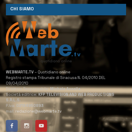
CHI SIAMO
WEBMARTE.TV
– Quotidiano online
Registro stampa Tribunale di Siracusa N. 04/2010 DEL
09/04/2010
Direttore Responsabile:
Michele Accolla
Società editrice:
KFP TELEVISION AND WEB PRODUCTIONS
S.R.L.S.
P.Iva:
02184950893
mail:
redazione@webmarte.tv