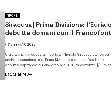
SPORT
Siracusa| Prima Divisione: l’Eurialo
debutta domani con il Francofont
18 GENNAIO 2020
Oltre alla prima squadra in serie D, l’Eurialo Siracusa partecipa
anche al campionato di Prima Divisione e domani farà il suo
debutto ospitando al PalaCorso alle 19 il Francofonte. [/] Favori
pronostico per la compagine ospite, che può avvalersi di
LEGGI DI PIÙ
giocatrici ben più esperte rispetto al team verdeblù, che si
presenta ai nastri di […...