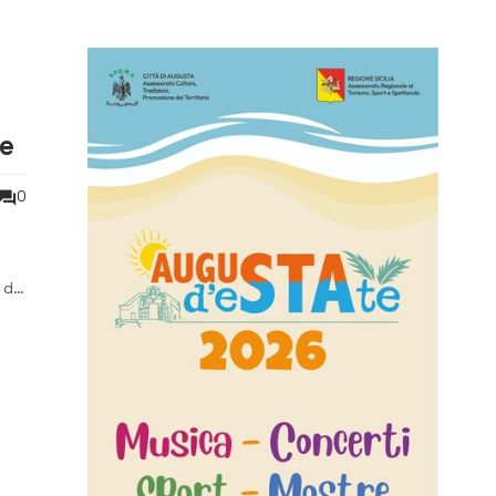
e
0
 del