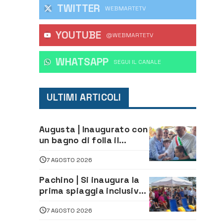
TWITTER
WEBMARTETV
YOUTUBE
@WEBMARTETV
WHATSAPP
‎SEGUI IL CANALE
ULTIMI ARTICOLI
Augusta | Inaugurato con
un bagno di folla il
McDonald’s di via Aldo
7 AGOSTO 2026
Moro
Pachino | Si inaugura la
prima spiaggia inclusiva
della provincia:
7 AGOSTO 2026
assistenza e prevenzione