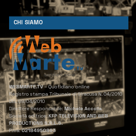
CHI SIAMO
WEBMARTE.TV
– Quotidiano online
Registro stampa Tribunale di Siracusa N. 04/2010
DEL 09/04/2010
Direttore Responsabile:
Michele Accolla
Società editrice:
KFP TELEVISION AND WEB
PRODUCTIONS S.R.L.S.
P.Iva:
02184950893