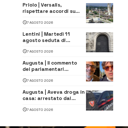
aperte a tutti
Priolo | Versalis,
rispettare accordi su
salvaguardia dei posti di
7 AGOSTO 2026
lavoro. Il sindaco scrive
alla società
Lentini | Martedì 11
agosto seduta di
Consiglio Comunale
7 AGOSTO 2026
Augusta | Il commento
dei parlamentari
Cannata e Auteri dopo la
7 AGOSTO 2026
firma del contatto per il
depuratore
Augusta | Aveva droga in
casa: arrestato dai
Carabinieri 31enne
7 AGOSTO 2026