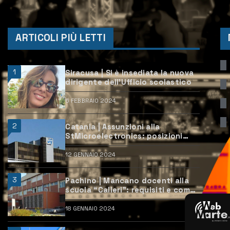
ARTICOLI PIÙ LETTI
1
Siracusa | Si è insediata la nuova
dirigente dell’Ufficio scolastico
6 FEBBRAIO 2024
2
Catania | Assunzioni alla
StMicroelectronics: posizioni
aperte e come candidarsi
12 GENNAIO 2024
3
Pachino | Mancano docenti alla
scuola “Calleri”: requisiti e come
candidarsi
18 GENNAIO 2024