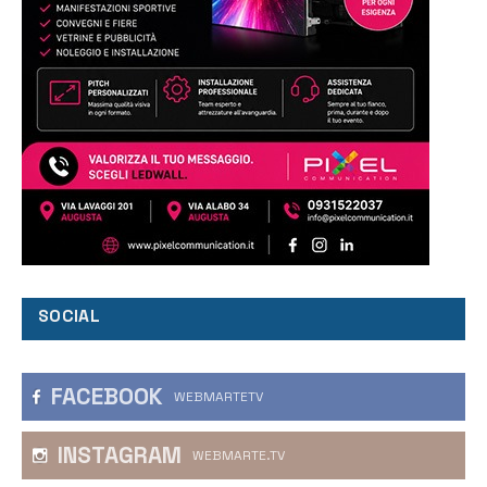
SOCIAL
FACEBOOK
WEBMARTETV
INSTAGRAM
WEBMARTE.TV