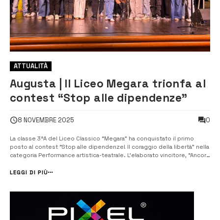
ATTUALITÀ
Augusta | Il Liceo Megara trionfa al
contest “Stop alle dipendenze”
0
8 NOVEMBRE 2025
La classe 3ªA del Liceo Classico “Megara” ha conquistato il primo
posto al contest “Stop alle dipendenze! Il coraggio della libertà” nella
categoria Performance artistica-teatrale. L’elaborato vincitore, “Ancora
5 minuti”, è un intenso monologo scritto e interpretato dalla
studentessa Anastasia Amara, con la regia della docente Jessica Di
LEGGI DI PIÙ
Venu...