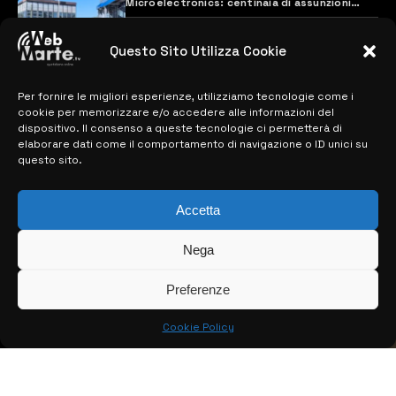
Microelectronics: centinaia di assunzioni
previste
28 MARZO 2024
Questo Sito Utilizza Cookie
Per fornire le migliori esperienze, utilizziamo tecnologie come i
MAPPA DEL SITO
cookie per memorizzare e/o accedere alle informazioni del
dispositivo. Il consenso a queste tecnologie ci permetterà di
> NOTIZIE
elaborare dati come il comportamento di navigazione o ID unici su
questo sito.
> EDIZIONI LOCALI
Accetta
> CONTATTI
> INFO
Nega
Preferenze
Cookie Policy