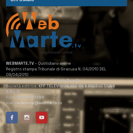
WEBMARTE.TV
– Quotidiano online
Registro stampa Tribunale di Siracusa N. 04/2010 DEL
09/04/2010
Direttore Responsabile:
Michele Accolla
Società editrice:
KFP TELEVISION AND WEB PRODUCTIONS
S.R.L.S.
P.Iva:
02184950893
mail:
redazione@webmarte.tv