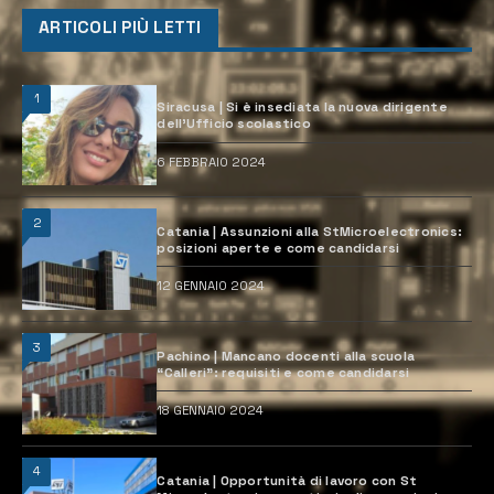
ARTICOLI PIÙ LETTI
1
Siracusa | Si è insediata la nuova dirigente
dell’Ufficio scolastico
6 FEBBRAIO 2024
2
Catania | Assunzioni alla StMicroelectronics:
posizioni aperte e come candidarsi
12 GENNAIO 2024
3
Pachino | Mancano docenti alla scuola
“Calleri”: requisiti e come candidarsi
18 GENNAIO 2024
4
Catania | Opportunità di lavoro con St