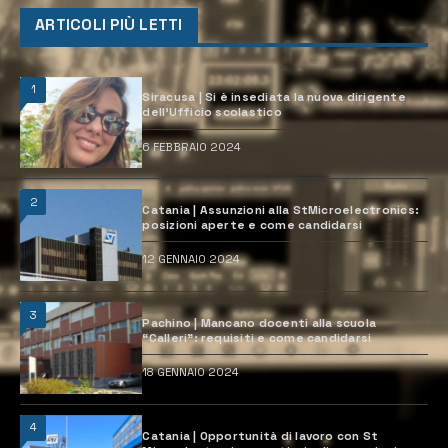
ARTICOLI PIÙ LETTI
1
Siracusa | Si è insediata la nuova dirigente
dell’Ufficio scolastico
6 FEBBRAIO 2024
2
Catania | Assunzioni alla StMicroelectronics:
posizioni aperte e come candidarsi
12 GENNAIO 2024
3
Pachino | Mancano docenti alla scuola
“Calleri”: requisiti e come candidarsi
18 GENNAIO 2024
4
Catania | Opportunità di lavoro con St