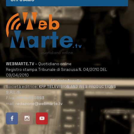
WEBMARTE.TV
– Quotidiano online
Registro stampa Tribunale di Siracusa N. 04/2010 DEL
09/04/2010
Direttore Responsabile:
Michele Accolla
Società editrice:
KFP TELEVISION AND WEB PRODUCTIONS
S.R.L.S.
P.Iva:
02184950893
mail:
redazione@webmarte.tv