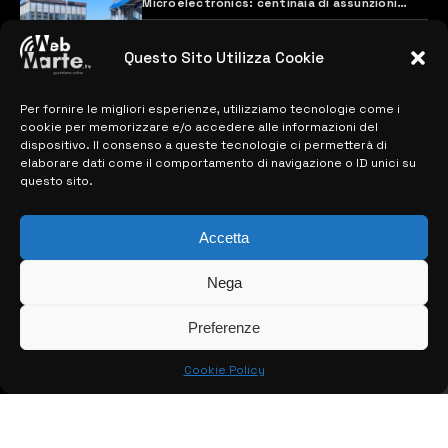
Microelectronics: centinaia di assunzioni
previste
28 MARZO 2024
Questo Sito Utilizza Cookie
Per fornire le migliori esperienze, utilizziamo tecnologie come i
MAPPA DEL SITO
cookie per memorizzare e/o accedere alle informazioni del
dispositivo. Il consenso a queste tecnologie ci permetterà di
> NOTIZIE
elaborare dati come il comportamento di navigazione o ID unici su
questo sito.
> EDIZIONI LOCALI
Accetta
> CONTATTI
> INFO
Nega
Preferenze
Cookie Policy