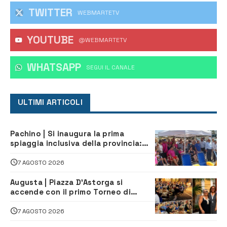
TWITTER
WEBMARTETV
YOUTUBE
@WEBMARTETV
WHATSAPP
‎SEGUI IL CANALE
ULTIMI ARTICOLI
Pachino | Si inaugura la prima
spiaggia inclusiva della provincia:
assistenza e prevenzione aperte a
tutti
7 AGOSTO 2026
Augusta | Piazza D’Astorga si
accende con il primo Torneo di
Burraco “Sotto le Stelle”
7 AGOSTO 2026