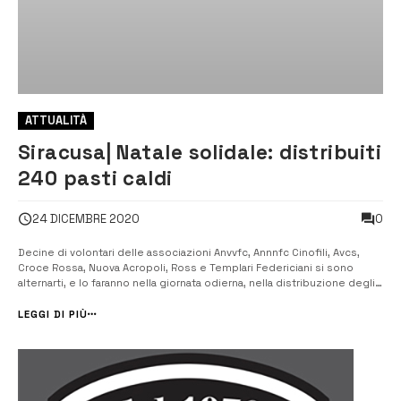
ATTUALITÀ
Siracusa| Natale solidale: distribuiti
240 pasti caldi
0
24 DICEMBRE 2020
Decine di volontari delle associazioni Anvvfc, Annnfc Cinofili, Avcs,
Croce Rossa, Nuova Acropoli, Ross e Templari Federiciani si sono
alternarti, e lo faranno nella giornata odierna, nella distribuzione degli
altri 160 pasti. [/] Dopo l’appuntamento di ieri, con la distribuzione di
80 pasti caldi alla parrocchia Maria Madre della Chiesa di vi...
LEGGI DI PIÙ