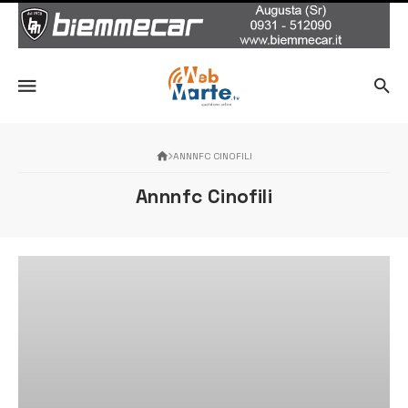
ANNNFC CINOFILI
Annnfc Cinofili