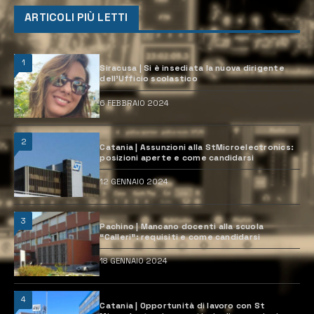
ARTICOLI PIÙ LETTI
1
Siracusa | Si è insediata la nuova dirigente
dell’Ufficio scolastico
6 FEBBRAIO 2024
2
Catania | Assunzioni alla StMicroelectronics:
posizioni aperte e come candidarsi
12 GENNAIO 2024
3
Pachino | Mancano docenti alla scuola
“Calleri”: requisiti e come candidarsi
18 GENNAIO 2024
4
Catania | Opportunità di lavoro con St