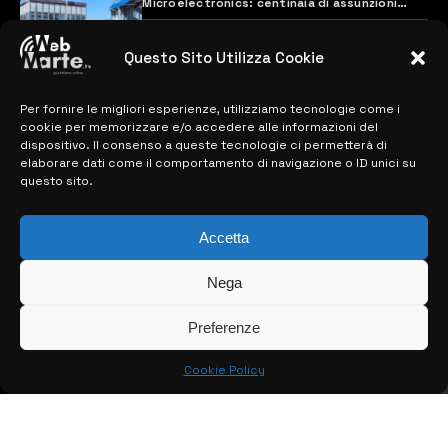
Microelectronics: centinaia di assunzioni
previste
28 MARZO 2024
Questo Sito Utilizza Cookie
Per fornire le migliori esperienze, utilizziamo tecnologie come i
MAPPA DEL SITO
cookie per memorizzare e/o accedere alle informazioni del
dispositivo. Il consenso a queste tecnologie ci permetterà di
> NOTIZIE
elaborare dati come il comportamento di navigazione o ID unici su
questo sito.
> EDIZIONI LOCALI
Accetta
> CONTATTI
> INFO
Nega
Preferenze
Cookie Policy