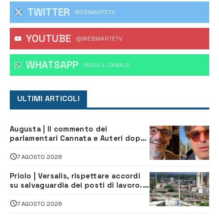
TWITTER
WEBMARTETV
YOUTUBE
@WEBMARTETV
WHATSAPP
‎SEGUI IL CANALE
ULTIMI ARTICOLI
Augusta | Il commento dei
parlamentari Cannata e Auteri dopo
la firma del contatto per il
depuratore
7 AGOSTO 2026
Priolo | Versalis, rispettare accordi
su salvaguardia dei posti di lavoro. Il
sindaco scrive alla società
7 AGOSTO 2026