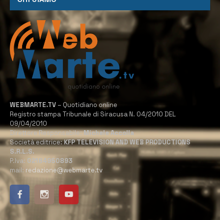
WEBMARTE.TV
– Quotidiano online
Registro stampa Tribunale di Siracusa N. 04/2010 DEL
09/04/2010
Direttore Responsabile:
Michele Accolla
Società editrice:
KFP TELEVISION AND WEB PRODUCTIONS
S.R.L.S.
P.Iva:
02184950893
mail:
redazione@webmarte.tv