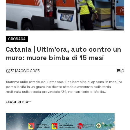
CRONACA
Catania | Ultim’ora, auto contro un
muro: muore bimba di 15 mesi
0
31 MAGGIO 2025
Dramma sulle strade del Catanese. Una bambina di appena 15 mesi ha
perso la vita in un grave incidente stradale avvenuto nella tarda
mattinata sulla strada provinciale 134, nel territorio di Motta
Sant’Anastasia. Subito soccorsa, la bambina è stata trasportata
d’urgenza all’ospedale Garibaldi Nesima di Catania, dove i medici
LEGGI DI PIÙ
hanno tentato in t...