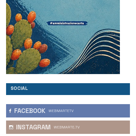
SOCIAL
FACEBOOK
WEBMARTETV
INSTAGRAM
WEBMARTE.TV