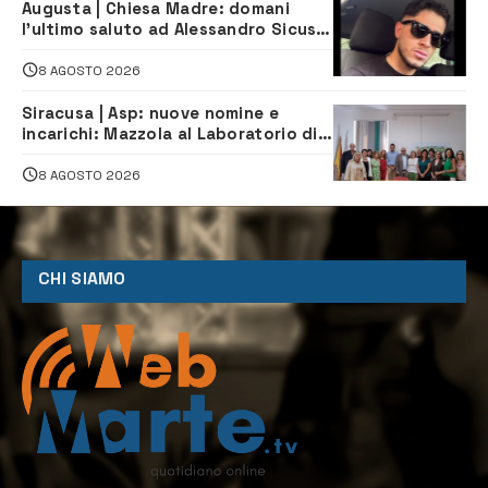
Augusta | Chiesa Madre: domani
l’ultimo saluto ad Alessandro Sicuso,
morto in un incidente stradale
8 AGOSTO 2026
Siracusa | Asp: nuove nomine e
incarichi: Mazzola al Laboratorio di
Sanità pubblica, Matteliano al
Servizio Legale
8 AGOSTO 2026
CHI SIAMO