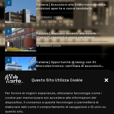
2
Catania | Assunzioni alla StMicroelectronics:
posizioni aperte e come candidarsi
12 GENNAIO 2024
3
Pachino | Mancano docenti alla scuola
“Calleri”: requisiti e come candidarsi
18 GENNAIO 2024
4
Catania | Opportunità di lavoro con St
Microelectronics: centinaia di assunzioni
previste
28 MARZO 2024
Questo Sito Utilizza Cookie
Per fornire le migliori esperienze, utilizziamo tecnologie come i
MAPPA DEL SITO
cookie per memorizzare e/o accedere alle informazioni del
dispositivo. Il consenso a queste tecnologie ci permetterà di
> NOTIZIE
elaborare dati come il comportamento di navigazione o ID unici su
questo sito.