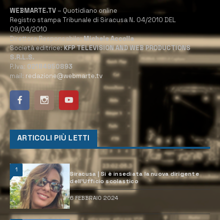
WEBMARTE.TV
– Quotidiano online
Registro stampa Tribunale di Siracusa N. 04/2010 DEL
09/04/2010
Direttore Responsabile:
Michele Accolla
Società editrice:
KFP TELEVISION AND WEB PRODUCTIONS
S.R.L.S.
P.Iva:
02184950893
mail:
redazione@webmarte.tv
ARTICOLI PIÙ LETTI
1
Siracusa | Si è insediata la nuova dirigente
dell’Ufficio scolastico
6 FEBBRAIO 2024