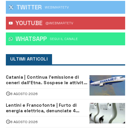
TWITTER
WEBMARTETV
YOUTUBE
@WEBMARTETV
WHATSAPP
‎SEGUI IL CANALE
ULTIMI ARTICOLI
Catania | Continua l’emissione di
ceneri dall’Etna. Sospese le attività
all’aeroporto di Fontanarossa
8 AGOSTO 2026
Lentini e Francofonte | Furto di
energia elettrica, denunciate 4
persone
8 AGOSTO 2026