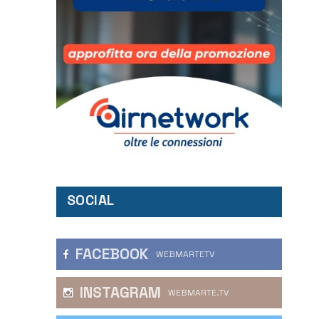
SOCIAL
FACEBOOK
WEBMARTETV
INSTAGRAM
WEBMARTE.TV