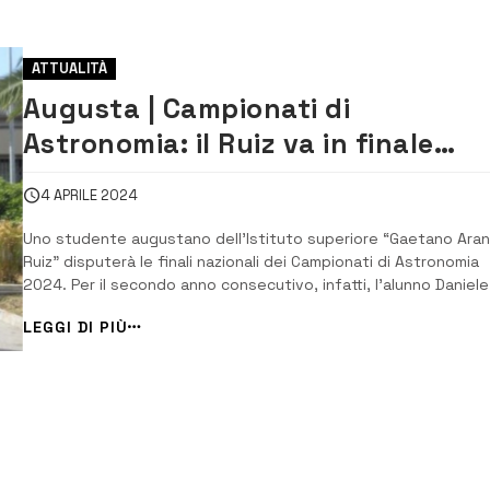
ATTUALITÀ
Augusta | Campionati di
Astronomia: il Ruiz va in finale
nazionale
4 APRILE 2024
Uno studente augustano dell’Istituto superiore “Gaetano Aran
Ruiz” disputerà le finali nazionali dei Campionati di Astronomia
2024. Per il secondo anno consecutivo, infatti, l’alunno Daniele
Gaeta della classe 3 QL del Liceo quadriennale delle Scienze
LEGGI DI PIÙ
applicate vola all’ultima fase dei campionati italiani della scien
naturale ...