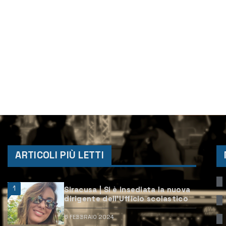
ARTICOLI PIÙ LETTI
1
Siracusa | Si è insediata la nuova
dirigente dell’Ufficio scolastico
6 FEBBRAIO 2024