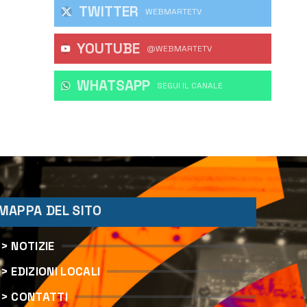
TWITTER
WEBMARTETV
YOUTUBE
@WEBMARTETV
WHATSAPP
‎SEGUI IL CANALE
MAPPA DEL SITO
> NOTIZIE
> EDIZIONI LOCALI
> CONTATTI