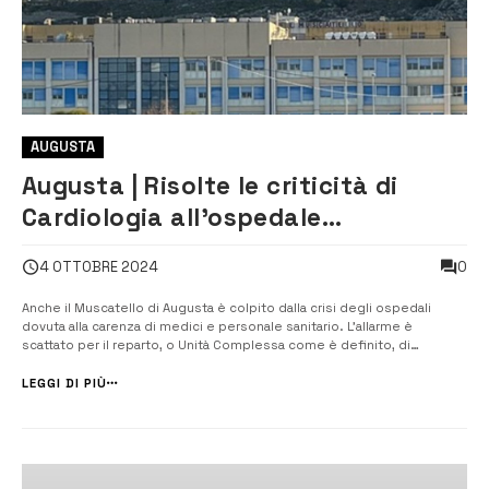
AUGUSTA
Augusta | Risolte le criticità di
Cardiologia all’ospedale
Muscatello. Scongiurata la
0
4 OTTOBRE 2024
chiusura del reparto
Anche il Muscatello di Augusta è colpito dalla crisi degli ospedali
dovuta alla carenza di medici e personale sanitario. L’allarme è
scattato per il reparto, o Unità Complessa come è definito, di
Cardiologia a causa, sembra, delle dimissioni improvvise di tre medici
assegnati all’Unità. Nel reparto, al momento, anche per qualche
LEGGI DI PIÙ
assenza dovuta...