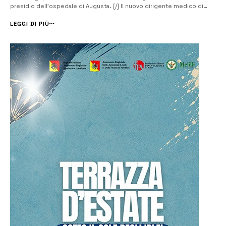
presidio dell’ospedale di Augusta. [/] Il nuovo dirigente medico di
presidio (direttore sanitario) dell’ospedale di Augusta è Giovanni
Licciardello, direttore dell’Unità operativa complessa di
LEGGI DI PIÙ
Cardiologia/Utic del Mu...