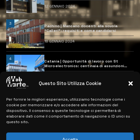
12 GENNAIO 2024
3
Pachino | Mancano docenti alla scuola
“Calleri”: requisiti e come candidarsi
18 GENNAIO 2024
4
Catania | Opportunità di lavoro con St
Microelectronics: centinaia di assunzioni
previste
28 MARZO 2024
Questo Sito Utilizza Cookie
Per fornire le migliori esperienze, utilizziamo tecnologie come i
MAPPA DEL SITO
cookie per memorizzare e/o accedere alle informazioni del
dispositivo. Il consenso a queste tecnologie ci permetterà di
> NOTIZIE
elaborare dati come il comportamento di navigazione o ID unici su
questo sito.
> EDIZIONI LOCALI
> CONTATTI
Accetta