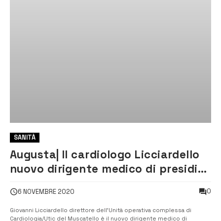
SANITÀ
Augusta| Il cardiologo Licciardello
nuovo dirigente medico di presidio
del Muscatello
0
6 NOVEMBRE 2020
Giovanni Licciardello direttore dell’Unità operativa complessa di
Cardiologia/Utic del Muscatello è il nuovo dirigente medico di