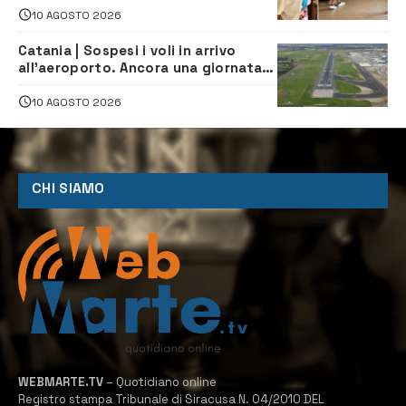
indipendenza
10 AGOSTO 2026
Catania | Sospesi i voli in arrivo
all’aeroporto. Ancora una giornata
di disagi per i viaggiatori
10 AGOSTO 2026
CHI SIAMO
WEBMARTE.TV
– Quotidiano online
Registro stampa Tribunale di Siracusa N. 04/2010 DEL