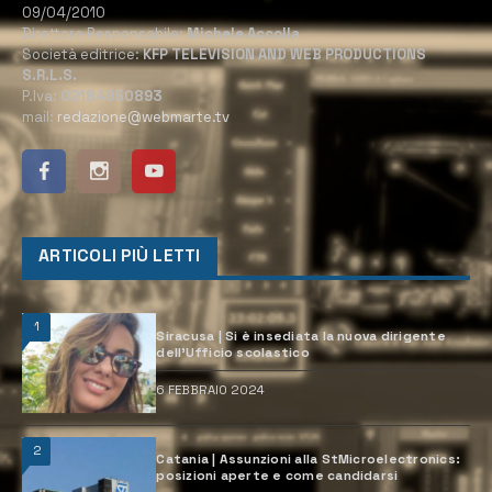
09/04/2010
Direttore Responsabile:
Michele Accolla
Società editrice:
KFP TELEVISION AND WEB PRODUCTIONS
S.R.L.S.
P.Iva:
02184950893
mail:
redazione@webmarte.tv
ARTICOLI PIÙ LETTI
1
Siracusa | Si è insediata la nuova dirigente
dell’Ufficio scolastico
6 FEBBRAIO 2024
2
Catania | Assunzioni alla StMicroelectronics:
posizioni aperte e come candidarsi