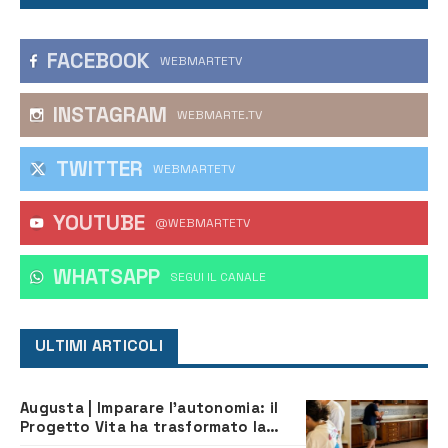
FACEBOOK
WEBMARTETV
INSTAGRAM
WEBMARTE.TV
TWITTER
WEBMARTETV
YOUTUBE
@WEBMARTETV
WHATSAPP
‎SEGUI IL CANALE
ULTIMI ARTICOLI
Augusta | Imparare l’autonomia: il
Progetto Vita ha trasformato la
quotidianità in una palestra di