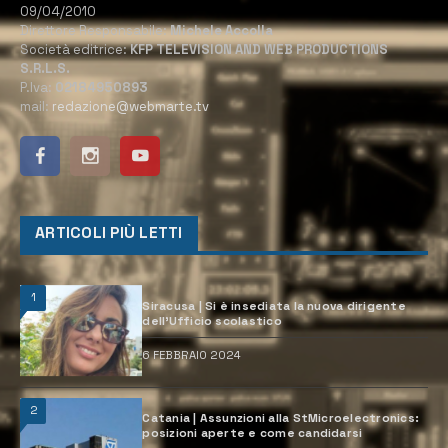
09/04/2010
Direttore Responsabile:
Michele Accolla
Società editrice:
KFP TELEVISION AND WEB PRODUCTIONS
S.R.L.S.
P.Iva:
02184950893
mail:
redazione@webmarte.tv
ARTICOLI PIÙ LETTI
1
Siracusa | Si è insediata la nuova dirigente
dell’Ufficio scolastico
6 FEBBRAIO 2024
2
Catania | Assunzioni alla StMicroelectronics:
posizioni aperte e come candidarsi