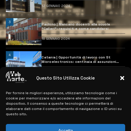
12 GENNAIO 2024
3
Pachino | Mancano docenti alla scuola
“Calleri”: requisiti e come candidarsi
18 GENNAIO 2024
4
Catania | Opportunità di lavoro con St
Microelectronics: centinaia di assunzioni
previste
28 MARZO 2024
Questo Sito Utilizza Cookie
Per fornire le migliori esperienze, utilizziamo tecnologie come i
MAPPA DEL SITO
cookie per memorizzare e/o accedere alle informazioni del
dispositivo. Il consenso a queste tecnologie ci permetterà di
> NOTIZIE
elaborare dati come il comportamento di navigazione o ID unici su
questo sito.
> EDIZIONI LOCALI
> CONTATTI
Accetta