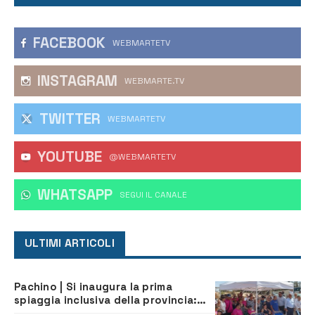
FACEBOOK
WEBMARTETV
INSTAGRAM
WEBMARTE.TV
TWITTER
WEBMARTETV
YOUTUBE
@WEBMARTETV
WHATSAPP
‎SEGUI IL CANALE
ULTIMI ARTICOLI
Pachino | Si inaugura la prima
spiaggia inclusiva della provincia:
assistenza e prevenzione aperte a