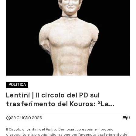
POLITICA
Lentini | Il circolo del PD sul
trasferimento del Kouros: “La
nostra comunità ingiustamente
0
29 GIUGNO 2025
privata di un bene prezioso”
Il Circolo di Lentini del Partito Democratico esprime il proprio
disappunto e la propria indignazione per l’avvenuto trasferimento del