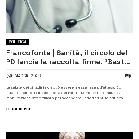
POLITICA
Francofonte | Sanità, il circolo del
PD lancia la raccolta firme. “Basta
attese, vogliamo servizi dignitosi”
0
6 MAGGIO 2026
La salute dei cittadini non può essere messa in sala d’attesa. Con
questo spirito il circolo locale del Partito Democratico annuncia una
mobilitazione straordinaria per accendere i riflettori sulle criticità
sanitarie che colpiscono la comunità di Francofonte. Per tre giorni, il
cuore del paese diventerà il centro di una battaglia di civiltà: ...
LEGGI DI PIÙ