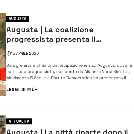
AUGUSTA
Augusta | La coalizione
progressista presenta il
programma: “Legalità, ambiente e
18 APRILE 2026
lavoro per il rilancio della città”
Sala gremita e clima di partecipazione ieri ad Augusta, dove la
coalizione progressista, composta da Alleanza Verdi Sinistra,
Movimento 5 Stelle e Partito Democratico ha presentato il
proprio programma elettorale, segnando un passaggio chiave d
LEGGI DI PIÙ
una campagna ormai entrata nel vivo. Al centro dell’incontro, il
candidato sindaco Salvo Pancari, c...
ATTUALITÀ
Augusta | La città riparte dopo il