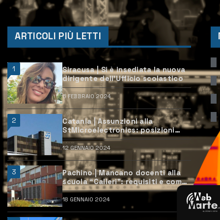
ARTICOLI PIÙ LETTI
1
Siracusa | Si è insediata la nuova
dirigente dell’Ufficio scolastico
6 FEBBRAIO 2024
2
Catania | Assunzioni alla
StMicroelectronics: posizioni
aperte e come candidarsi
12 GENNAIO 2024
3
Pachino | Mancano docenti alla
scuola “Calleri”: requisiti e come
candidarsi
18 GENNAIO 2024