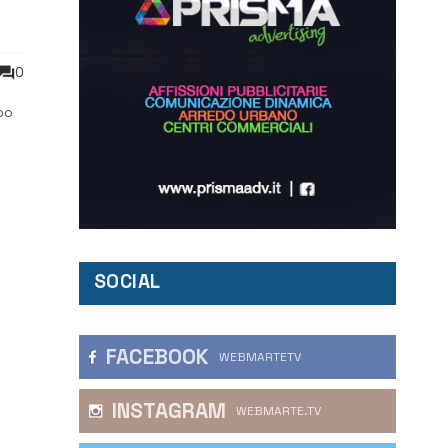
0
po
SOCIAL
FACEBOOK
WEBMARTETV
INSTAGRAM
WEBMARTE.TV