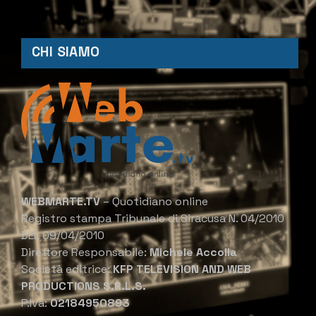
CHI SIAMO
WEBMARTE.TV
– Quotidiano online
Registro stampa Tribunale di Siracusa N. 04/2010
DEL 09/04/2010
Direttore Responsabile:
Michele Accolla
Società editrice:
KFP TELEVISION AND WEB
PRODUCTIONS S.R.L.S.
P.Iva:
02184950893