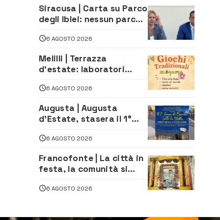
imprenditore della
Siracusa | Carta su Parco
climatizzazione
degli Iblei: nessun parco
può nascere contro le
6 AGOSTO 2026
comunità e il territorio
Melilli | Terrazza
d’estate: laboratori
creativi di fashion
6 AGOSTO 2026
styling e giochi
tradizionali di Zuimama,
Augusta | Augusta
ecco come iscriversi
d’Estate, stasera il 1°
Torneo di Burraco sotto
6 AGOSTO 2026
le Stelle: piazza
D’Astorga già sold out
Francofonte | La città in
festa, la comunità si
affida alla Madonna
6 AGOSTO 2026
della Neve tra fede e
tradizione