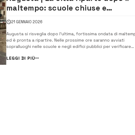
maltempo: scuole chiuse e
interventi di ripristino al via oggi
21 GENNAIO 2026
Augusta si risveglia dopo l’ultima, fortissima ondata di maltem
ed è pronta a ripartire. Nelle prossime ore saranno avviati
sopralluoghi nelle scuole e negli edifici pubblici per verificare
eventuali danni, mentre oggi verrà regolarmente effettuata la
LEGGI DI PIÙ
raccolta dei rifiuti. Resta però complessa la situazione della
viabilità: il lungomare Ross...