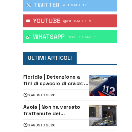
TWITTER
WEBMARTETV
YOUTUBE
@WEBMARTETV
WHATSAPP
‎SEGUI IL CANALE
ULTIMI ARTICOLI
Floridia | Detenzione a
fini di spaccio di crack:
arrestato 22enne
6 AGOSTO 2026
Avola | Non ha versato
trattenute dei
lavoratori: sequestrati
6 AGOSTO 2026
oltre 700 mila euro a