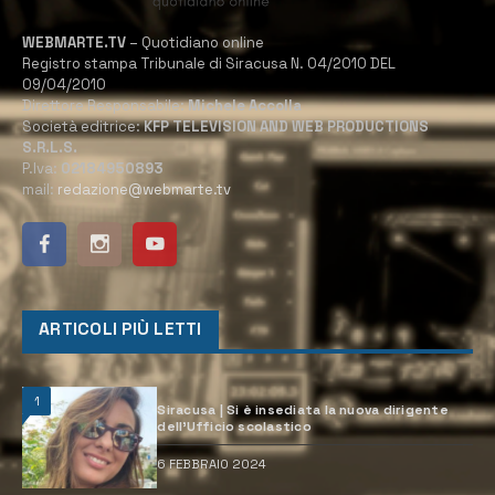
WEBMARTE.TV
– Quotidiano online
Registro stampa Tribunale di Siracusa N. 04/2010 DEL
09/04/2010
Direttore Responsabile:
Michele Accolla
Società editrice:
KFP TELEVISION AND WEB PRODUCTIONS
S.R.L.S.
P.Iva:
02184950893
mail:
redazione@webmarte.tv
ARTICOLI PIÙ LETTI
1
Siracusa | Si è insediata la nuova dirigente
dell’Ufficio scolastico
6 FEBBRAIO 2024