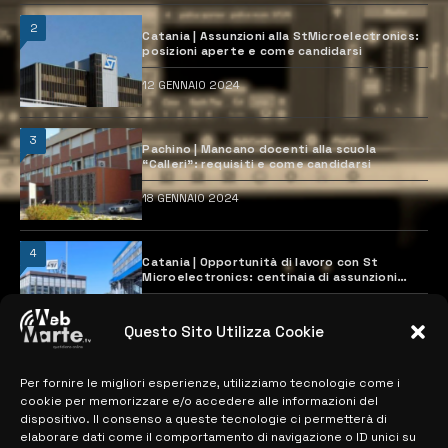
2
Catania | Assunzioni alla StMicroelectronics:
posizioni aperte e come candidarsi
12 GENNAIO 2024
3
Pachino | Mancano docenti alla scuola
“Calleri”: requisiti e come candidarsi
18 GENNAIO 2024
4
Catania | Opportunità di lavoro con St
Microelectronics: centinaia di assunzioni
previste
28 MARZO 2024
Questo Sito Utilizza Cookie
Per fornire le migliori esperienze, utilizziamo tecnologie come i
MAPPA DEL SITO
cookie per memorizzare e/o accedere alle informazioni del
dispositivo. Il consenso a queste tecnologie ci permetterà di
> NOTIZIE
elaborare dati come il comportamento di navigazione o ID unici su