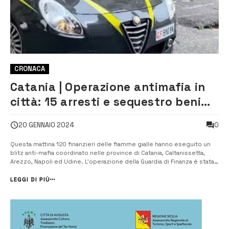
CRONACA
Catania | Operazione antimafia in
città: 15 arresti e sequestro beni
per 12 milioni di euro a clan
0
20 GENNAIO 2024
Santapaola
Questa mattina 120 finanzieri delle fiamme gialle hanno eseguito un
blitz anti-mafia coordinato nelle province di Catania, Caltanissetta,
Arezzo, Napoli ed Udine. L’operazione della Guardia di Finanza è stata
denominata “Oleandro” e solo sul capoluogo etneo si contano già
ben 15 arresti. Si tratta di soggetti appartenenti al clan della famigli...
LEGGI DI PIÙ