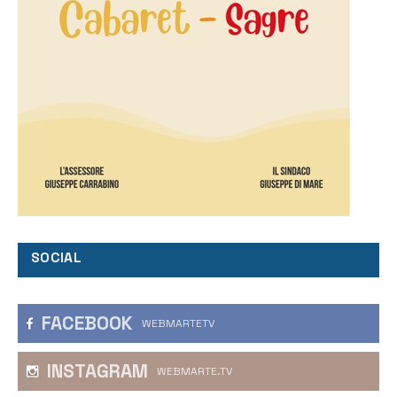
SOCIAL
FACEBOOK
WEBMARTETV
INSTAGRAM
WEBMARTE.TV