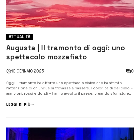
ATTUALITÀ
Augusta | Il tramonto di oggi: uno
spettacolo mozzafiato
0
10 GENNAIO 2025
Oggi, il tramonto ha offerto uno spettacolo visivo che ha attirato
l’attenzione di chiunque si trovasse a passare. I colori caldi del cielo –
arancioni, rossi e dorati – hanno avvolto il paese, creando sfumature
particolarmente suggestive. L’intero paesaggio è stato trasformato,
con i dettagli degli edifici e delle strade che si stagliavano ne...
LEGGI DI PIÙ