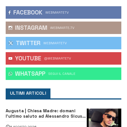
FACEBOOK
WEBMARTETV
INSTAGRAM
WEBMARTE.TV
TWITTER
WEBMARTETV
YOUTUBE
@WEBMARTETV
WHATSAPP
‎SEGUI IL CANALE
ULTIMI ARTICOLI
Augusta | Chiesa Madre: domani
l’ultimo saluto ad Alessandro Sicuso,
morto in un incidente stradale
8 AGOSTO 2026