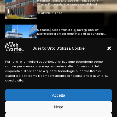
Pachino | Mancano docenti alla scuola
“Calleri”: requisiti e come candidarsi
18 GENNAIO 2024
4
Catania | Opportunità di lavoro con St
Microelectronics: centinaia di assunzioni
previste
28 MARZO 2024
Questo Sito Utilizza Cookie
Per fornire le migliori esperienze, utilizziamo tecnologie come i
MAPPA DEL SITO
cookie per memorizzare e/o accedere alle informazioni del
dispositivo. Il consenso a queste tecnologie ci permetterà di
> NOTIZIE
elaborare dati come il comportamento di navigazione o ID unici su
questo sito.
> EDIZIONI LOCALI
> CONTATTI
Accetta
> INFO
Nega