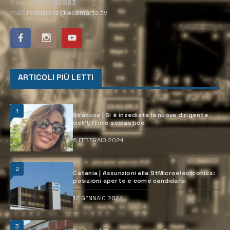
P.Iva:
02184950893
mail:
redazione@webmarte.tv
ARTICOLI PIÙ LETTI
1
Siracusa | Si è insediata la nuova dirigente
dell’Ufficio scolastico
6 FEBBRAIO 2024
2
Catania | Assunzioni alla StMicroelectronics:
posizioni aperte e come candidarsi
12 GENNAIO 2024
3