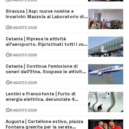
Siracusa | Asp: nuove nomine e
incarichi: Mazzola al Laboratorio di
Sanità pubblica, Matteliano al
Servizio Legale
8 AGOSTO 2026
Catania | Riprese le attività
all’aeroporto. Ripristinati tutti i voli
in arrivo e in partenza
8 AGOSTO 2026
Catania | Continua l’emissione di
ceneri dall’Etna. Sospese le attività
all’aeroporto di Fontanarossa
8 AGOSTO 2026
Lentini e Francofonte | Furto di
energia elettrica, denunciate 4
persone
8 AGOSTO 2026
Augusta | Cartellone estivo, piazza
Fontana gremita per la serata