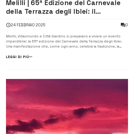
Melilli | 65ª Edizione del Carnevale
della Terrazza degli Iblei: il
Carnevale dei Bambini
0
24 FEBBRAIO 2025
Melilli, Villasmundo e Città Giardino si preparano a vivere un evento
imperdibile: la 65ª edizione del Carnevale della Terrazza degli Iblei.
Una manifestazione che, come ogni anno, celebra la tradizione, la
gioia e il divertimento, con un occhio di riguardo ai veri protagonisti di
questa festa: i bambini. Dal 27 febbraio, Giovedì Grasso, inizi...
LEGGI DI PIÙ