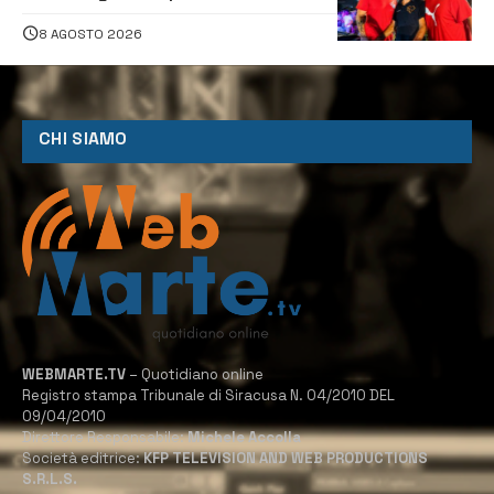
caraibica con Andrea Mojito
8 AGOSTO 2026
CHI SIAMO
WEBMARTE.TV
– Quotidiano online
Registro stampa Tribunale di Siracusa N. 04/2010 DEL
09/04/2010
Direttore Responsabile:
Michele Accolla
Società editrice:
KFP TELEVISION AND WEB PRODUCTIONS
S.R.L.S.