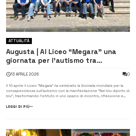
ATTUALITÀ
Augusta | Al Liceo “Megara” una
giornata per l’autismo tra
emozione e consapevolezza
0
13 APRILE 2026
Il 10 aprile il Liceo “Megara” ha celebrato la Giornata mondiale per la
consapevolezza sull’autismo con la manifestazione “Nel blu dipinto di
blu”, trasformando l’istituto in uno spazio di incontro, riflessione e
partecipazione attiva. L’iniziativa, promossa dal Dipartimento per
l’Inclusione e coordinata dalla docente Lia Passanisi, Funzione s...
LEGGI DI PIÙ