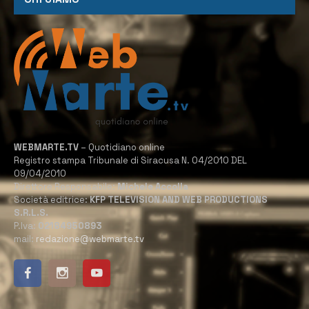
WEBMARTE.TV
– Quotidiano online
Registro stampa Tribunale di Siracusa N. 04/2010 DEL
09/04/2010
Direttore Responsabile:
Michele Accolla
Società editrice:
KFP TELEVISION AND WEB PRODUCTIONS
S.R.L.S.
P.Iva:
02184950893
mail:
redazione@webmarte.tv