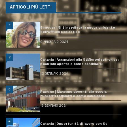
ARTICOLI PIÙ LETTI
1
Siracusa | Si è insediata la nuova dirigente
dell’Ufficio scolastico
6 FEBBRAIO 2024
2
Catania | Assunzioni alla StMicroelectronics:
posizioni aperte e come candidarsi
12 GENNAIO 2024
3
Pachino | Mancano docenti alla scuola
“Calleri”: requisiti e come candidarsi
18 GENNAIO 2024
4
Catania | Opportunità di lavoro con St