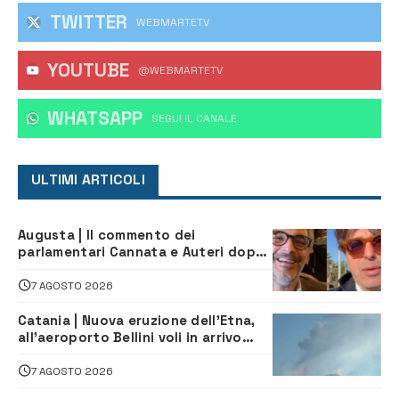
TWITTER
WEBMARTETV
YOUTUBE
@WEBMARTETV
WHATSAPP
‎SEGUI IL CANALE
ULTIMI ARTICOLI
Augusta | Il commento dei
parlamentari Cannata e Auteri dopo
la firma del contatto per il
depuratore
7 AGOSTO 2026
Catania | Nuova eruzione dell’Etna,
all’aeroporto Bellini voli in arrivo
dirottati
7 AGOSTO 2026