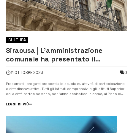
CULTURA
Siracusa | L’amministrazione
comunale ha presentato il
programma delle iniziative rivolte
0
11 OTTOBRE 2023
alle scuole
Presentati i progetti proposti alle scuole su attività di partecipazione
e cittadinanza attiva. Tutti gli Istituti comprensivi e gli Istituti Superiori
della città parteciperanno, per l’anno scolastico in corso, al Piano di
offerta formativa predisposto dal Comune. Il Piano, che vede coinvolti
gli assessorati alla Pubblica Istruzione, alla Cul...
LEGGI DI PIÙ