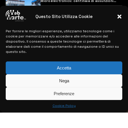
Microelectronics: centinaia di assunzioni
previste
28 MARZO 2024
Questo Sito Utilizza Cookie
Per fornire le migliori esperienze, utilizziamo tecnologie come i
MAPPA DEL SITO
cookie per memorizzare e/o accedere alle informazioni del
dispositivo. Il consenso a queste tecnologie ci permetterà di
> NOTIZIE
elaborare dati come il comportamento di navigazione o ID unici su
questo sito.
> EDIZIONI LOCALI
Accetta
> CONTATTI
> INFO
Nega
Preferenze
Cookie Policy