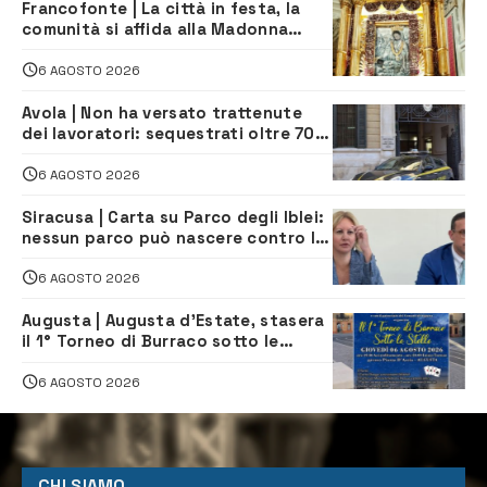
Francofonte | La città in festa, la
comunità si affida alla Madonna
della Neve tra fede e tradizione
6 AGOSTO 2026
Avola | Non ha versato trattenute
dei lavoratori: sequestrati oltre 700
mila euro a imprenditore della
climatizzazione
6 AGOSTO 2026
Siracusa | Carta su Parco degli Iblei:
nessun parco può nascere contro le
comunità e il territorio
6 AGOSTO 2026
Augusta | Augusta d’Estate, stasera
il 1° Torneo di Burraco sotto le
Stelle: piazza D’Astorga già sold out
6 AGOSTO 2026
CHI SIAMO