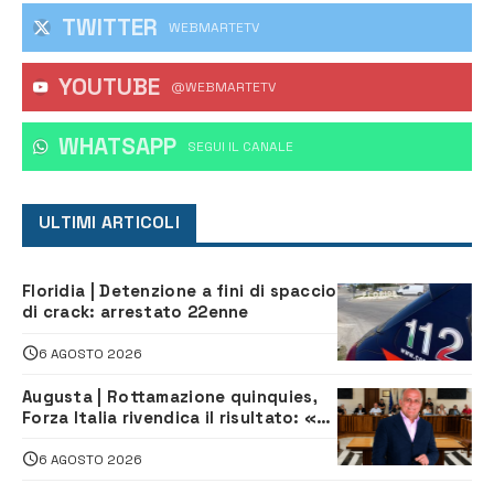
TWITTER
WEBMARTETV
YOUTUBE
@WEBMARTETV
WHATSAPP
‎SEGUI IL CANALE
ULTIMI ARTICOLI
Floridia | Detenzione a fini di spaccio
di crack: arrestato 22enne
6 AGOSTO 2026
Augusta | Rottamazione quinquies,
Forza Italia rivendica il risultato: «La
proposta è nostra»
6 AGOSTO 2026