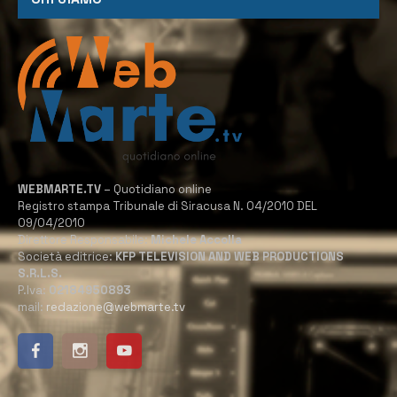
WEBMARTE.TV
– Quotidiano online
Registro stampa Tribunale di Siracusa N. 04/2010 DEL
09/04/2010
Direttore Responsabile:
Michele Accolla
Società editrice:
KFP TELEVISION AND WEB PRODUCTIONS
S.R.L.S.
P.Iva:
02184950893
mail:
redazione@webmarte.tv