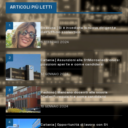
ARTICOLI PIÙ LETTI
1
Siracusa | Si è insediata la nuova dirigente
dell’Ufficio scolastico
6 FEBBRAIO 2024
2
Catania | Assunzioni alla StMicroelectronics:
posizioni aperte e come candidarsi
12 GENNAIO 2024
3
Pachino | Mancano docenti alla scuola
“Calleri”: requisiti e come candidarsi
18 GENNAIO 2024
4
Catania | Opportunità di lavoro con St