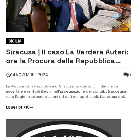
SICILIA
Siracusa | Il caso La Vardera Auteri:
ora la Procura della Repubblica
indaga sui contributi regionali
0
14 NOVEMBRE 2024
La Procura della Repubblica di Siracusa ha aperto un’indagine per
accertare eventuali illeciti nell’assegnazione dei contributi assegnati
dalla Regione ad associazioni ed enti per spettacoli. L’apertura del
fascicolo arriva dopo il clamore suscitato da una serie di articoli dei
quotidiani La Sicilia e Domani, e dal servizio trasmesso nel corso...
LEGGI DI PIÙ