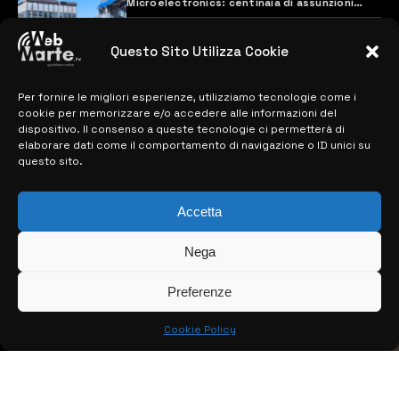
Microelectronics: centinaia di assunzioni
previste
28 MARZO 2024
Questo Sito Utilizza Cookie
Per fornire le migliori esperienze, utilizziamo tecnologie come i
MAPPA DEL SITO
cookie per memorizzare e/o accedere alle informazioni del
dispositivo. Il consenso a queste tecnologie ci permetterà di
> NOTIZIE
elaborare dati come il comportamento di navigazione o ID unici su
questo sito.
> EDIZIONI LOCALI
Accetta
> CONTATTI
> INFO
Nega
Preferenze
Cookie Policy